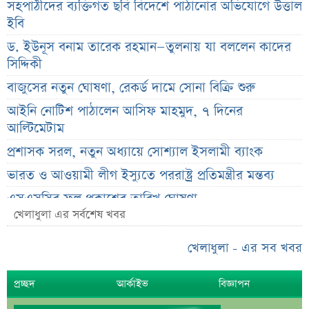
সহপাঠীদের ব্যক্তিগত ছবি বিদেশে পাঠানোর অভিযোগে উত্তাল
ইবি
ড. ইউনূস বনাম তারেক রহমান—তুলনায় যা বললেন কাদের
সিদ্দিকী
বাজুসের নতুন ঘোষণা, রেকর্ড দামে সোনা বিক্রি শুরু
আইনি নোটিশ পাঠালেন আসিফ মাহমুদ, ৭ দিনের
আল্টিমেটাম
প্রশাসক সরল, নতুন অধ্যায়ে সোশ্যাল ইসলামী ব্যাংক
ভারত ও আওয়ামী লীগ ইস্যুতে পররাষ্ট্র প্রতিমন্ত্রীর মন্তব্য
এসএসসির ফল প্রকাশের তারিখ ঘোষণা
খেলাধুলা এর সর্বশেষ খবর
সৌদিতে বাংলাদেশিদের জন্য বড় সুখবর
নয় মাসের স্থবিরতা কাটিয়ে আবার গ্যাস পরিবহনে ইন্ট্রাকো
খেলাধুলা - এর সব খবর
উচ্চ সুদেও মিলছে না আমানত, অবসায়নের প্রক্রিয়ায় ৫
প্রচ্ছদ
আর্কাইভ
বিজ্ঞাপন
আর্থিক প্রতিষ্ঠান