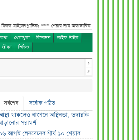
রোপ্লাস্টিক! ***
শেয়ার দাম অস্বাভাবিক বাড়ায় ডিএসইর সতর্কবার্তা***
প্রায় 
 কথা
খেলাধুলা
বিনোদন
লাইফ স্টাইল
ও জীবন
ভিডিও
সর্বশেষ
সর্বোচ্চ পঠিত
আস্থা থাকলেও বাজারে অস্থিরতা, তদারকি
বাড়ানোর পরামর্শ
০৬ আগস্ট লেনদেনের শীর্ষ ১০ শেয়ার