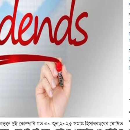
কাভুক্ত দুই কোম্পানি গত ৩০ জুন,২০২৫ সমাপ্ত হিসাববছরের ঘোষিত