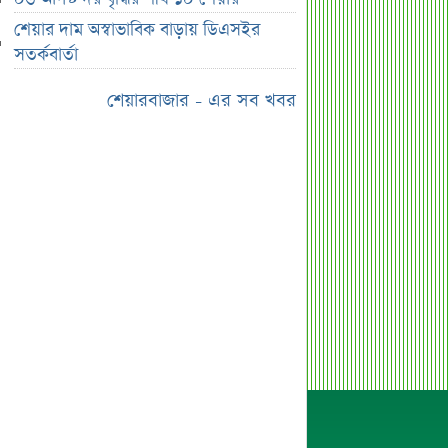
হাসিনার প্রোগ্রাম থেকে যে কারণে বের হয়ে
শেয়ার দাম অস্বাভাবিক বাড়ায় ডিএসইর
গেলেন ৪৪০০০ দর্শক
সতর্কবার্তা
শেখ হাসিনার বক্তব্য ঘিরে ভারতকে কড়া
শেয়ারবাজার - এর সব খবর
বার্তা বাংলাদেশের
বাংলাদেশ নিয়ে নতুন বিতর্ক, মুখ খুললেন
সজীব ওয়াজেদ জয়
শেয়ারবাজার উত্থানের নেতৃত্বে মিউচুয়াল
ফান্ড
শেয়ারবাজার ঊর্ধ্বমুখী. তারপরও উধাও ২৩
হাজার বিও হিসাব
তারেক রহমানকে উদ্দেশ করে ফেসবুকে
রহস্যময় প্রশ্ন
এসএসসি ফল নিয়ে বড় সিদ্ধান্ত আসছে
বৃহস্পতিবার
কীভাবে জন্ম নিল ‘৩৬ জুলাই’?