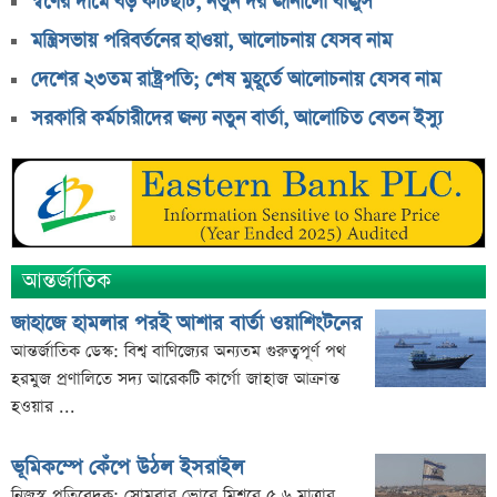
স্বর্ণের দামে বড় কাটছাঁট, নতুন দর জানালো বাজুস
ইউরোপে কার্যক্রম সম্প্রসারণে পর্তুগালে প্রথম চালান রপ্তানি
মন্ত্রিসভায় পরিবর্তনের হাওয়া, আলোচনায় যেসব নাম
রেনাটার
দেশের ২৩তম রাষ্ট্রপতি; শেষ মুহূর্তে আলোচনায় যেসব নাম
শেখ হাসিনাকে নিয়ে বিস্ফোরক মন্তব্য সোহেল তাজের
সরকারি কর্মচারীদের জন্য নতুন বার্তা, আলোচিত বেতন ইস্যু
ন্যাশনাল ফিড মিলের দ্বিতীয় প্রান্তিক প্রকাশ
বাজুসের নতুন ঘোষণা, স্বর্ণের দামে ইতিহাসের বড় উল্লম্ফন
হাসিনার প্রোগ্রাম থেকে যে কারণে বের হয়ে গেলেন ৪৪০০০
দর্শক
শেখ হাসিনার বক্তব্য ঘিরে ভারতকে কড়া বার্তা বাংলাদেশের
আন্তর্জাতিক
বাংলাদেশ নিয়ে নতুন বিতর্ক, মুখ খুললেন সজীব ওয়াজেদ জয়
জাহাজে হামলার পরই আশার বার্তা ওয়াশিংটনের
আন্তর্জাতিক ডেস্ক: বিশ্ব বাণিজ্যের অন্যতম গুরুত্বপূর্ণ পথ
হরমুজ প্রণালিতে সদ্য আরেকটি কার্গো জাহাজ আক্রান্ত
হওয়ার ...
ভূমিকম্পে কেঁপে উঠল ইসরাইল
নিজস্ব প্রতিবেদক: সোমবার ভোরে মিশরে ৫.৬ মাত্রার