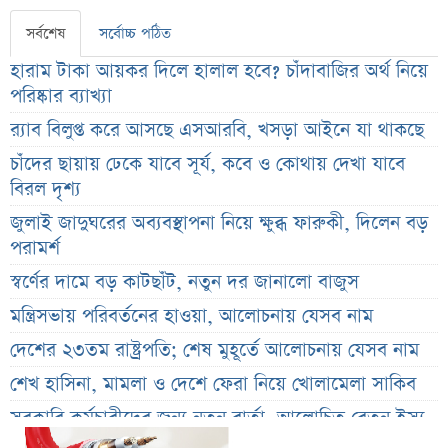
সর্বশেষ
সর্বোচ্চ পঠিত
হারাম টাকা আয়কর দিলে হালাল হবে? চাঁদাবাজির অর্থ নিয়ে
পরিষ্কার ব্যাখ্যা
র‌্যাব বিলুপ্ত করে আসছে এসআরবি, খসড়া আইনে যা থাকছে
চাঁদের ছায়ায় ঢেকে যাবে সূর্য, কবে ও কোথায় দেখা যাবে
বিরল দৃশ্য
জুলাই জাদুঘরের অব্যবস্থাপনা নিয়ে ক্ষুব্ধ ফারুকী, দিলেন বড়
পরামর্শ
স্বর্ণের দামে বড় কাটছাঁট, নতুন দর জানালো বাজুস
মন্ত্রিসভায় পরিবর্তনের হাওয়া, আলোচনায় যেসব নাম
দেশের ২৩তম রাষ্ট্রপতি; শেষ মুহূর্তে আলোচনায় যেসব নাম
শেখ হাসিনা, মামলা ও দেশে ফেরা নিয়ে খোলামেলা সাকিব
সরকারি কর্মচারীদের জন্য নতুন বার্তা, আলোচিত বেতন ইস্যু