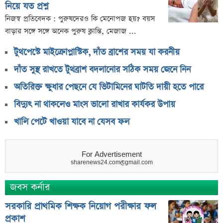
নিয়ে যত প্রশ্ন
নিজস্ব প্রতিবেদক : পুরুষদেরও কি মেনোপজ হয়? বয়স
বাড়ার সঙ্গে সঙ্গে অনেক পুরুষ ক্লান্তি, মেজাজ ...
টুথপেস্টে মাইক্রোপ্লাস্টিক, দাঁত ব্রাশের সময় যা করনীয়
দাঁত সুস্থ রাখতে টুথব্রাশ বদলানোর সঠিক সময় জেনে নিন
অতিরিক্ত ক্ষুধার পেছনে যে ভিটামিনের ঘাটতি দায়ী হতে পারে
বিদ্যুৎ না থাকলেও মাংস ভালো রাখার কার্যকর উপায়
খালি পেটে খাওয়া যাবে না যেসব ফল
For Advertisement
sharenews24.com@gmail.com
জবস কর্নার
সরকারি প্রাথমিক শিক্ষক নিয়োগ পরীক্ষার ফল
প্রকাশ