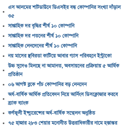
সিদ্দিকী
এস আলমের শাটডাউনে ডিএসইর বন্ধ কোম্পানির সংখ্যা দাঁড়াল
বাজুসের নতুন ঘোষণা, রেকর্ড দামে সোনা বিক্রি শুরু
৩৫
আইনি নোটিশ পাঠালেন আসিফ মাহমুদ, ৭ দিনের
সাপ্তাহিক দর বৃদ্ধির শীর্ষ ১০ কোম্পানি
আল্টিমেটাম
সাপ্তাহিক দর পতনের শীর্ষ ১০ কোম্পানি
প্রশাসক সরল, নতুন অধ্যায়ে সোশ্যাল ইসলামী ব্যাংক
সাপ্তাহিক লেনদেনের শীর্ষ ১০ কোম্পানি
ভারত ও আওয়ামী লীগ ইস্যুতে পররাষ্ট্র প্রতিমন্ত্রীর মন্তব্য
নয় মাসের স্থবিরতা কাটিয়ে আবার গ্যাস পরিবহনে ইন্ট্রাকো
এসএসসির ফল প্রকাশের তারিখ ঘোষণা
উচ্চ সুদেও মিলছে না আমানত, অবসায়নের প্রক্রিয়ায় ৫ আর্থিক
সৌদিতে বাংলাদেশিদের জন্য বড় সুখবর
প্রতিষ্ঠান
নয় মাসের স্থবিরতা কাটিয়ে আবার গ্যাস পরিবহনে ইন্ট্রাকো
০৬ আগস্ট ব্লকে পাঁচ কোম্পানির বড় লেনদেন
উচ্চ সুদেও মিলছে না আমানত, অবসায়নের প্রক্রিয়ায় ৫
আর্থিক প্রতিষ্ঠান
অর্ধ-বার্ষিক আর্থিক প্রতিবেদন নিয়ে আর্নিংস ডিসক্লোজার করবে
রাষ্ট্রপতি নির্বাচনের চূড়ান্ত তারিখ ঘোষণা
ব্র্যাক ব্যাংক
সাকিবের বাড়িতে হামলার পর কড়া প্রতিক্রিয়া পশ্চিমবঙ্গের
কর্ণফুলী ইন্স্যুরেন্সের অর্ধ-বার্ষিক সম্মেলন অনুষ্ঠিত
মন্ত্রীর
৭৫ হাজার ২৮৩ শেয়ার মনোনীত উত্তরাধিকারীর নামে হস্তান্তর