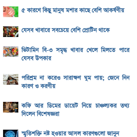
৫ কারণে কিছু মানুষ মশার কাছে বেশি আকর্ষণীয়
যেসব খাবারে সবচেয়ে বেশি প্রোটিন থাকে
ভিটামিন বি-৩ সমৃদ্ধ খাবার খেলে মিলতে পারে
যেসব উপকার
পরিশ্রম না করেও সারাক্ষণ ঘুম পায়; জেনে নিন
কারণ ও করণীয়
কফি আর ডিমের ডায়েট নিয়ে চাঞ্চল্যকর তথ্য
দিলেন বিশেষজ্ঞরা
স্মৃতিশক্তি নষ্ট হওয়ার আসল কারণগুলো জানুন