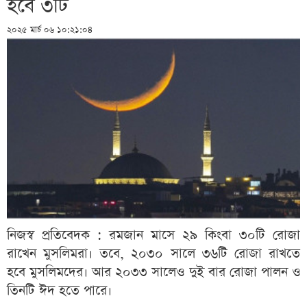
হবে ৩টি
২০২৫ মার্চ ০৬ ১০:২১:০৪
নিজস্ব প্রতিবেদক : রমজান মাসে ২৯ কিংবা ৩০টি রোজা
রাখেন মুসলিমরা। তবে, ২০৩০ সালে ৩৬টি রোজা রাখতে
হবে মুসলিমদের। আর ২০৩৩ সালেও দুই বার রোজা পালন ও
তিনটি ঈদ হতে পারে।