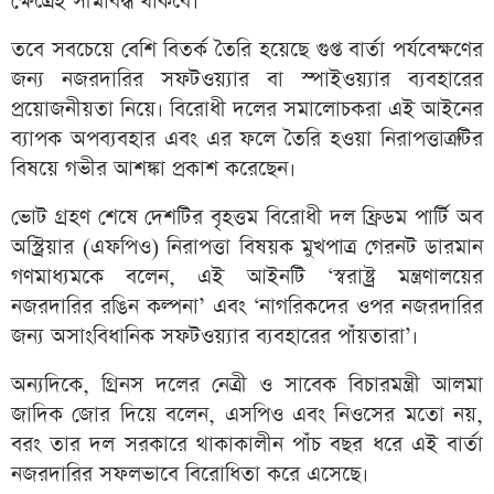
ক্ষেত্রেই সীমাবদ্ধ থাকবে।
তবে সবচেয়ে বেশি বিতর্ক তৈরি হয়েছে গুপ্ত বার্তা পর্যবেক্ষণের
জন্য নজরদারির সফটওয়্যার বা স্পাইওয়্যার ব্যবহারের
প্রয়োজনীয়তা নিয়ে। বিরোধী দলের সমালোচকরা এই আইনের
ব্যাপক অপব্যবহার এবং এর ফলে তৈরি হওয়া নিরাপত্তাত্রুটির
বিষয়ে গভীর আশঙ্কা প্রকাশ করেছেন।
ভোট গ্রহণ শেষে দেশটির বৃহত্তম বিরোধী দল ফ্রিডম পার্টি অব
অস্ট্রিয়ার (এফপিও) নিরাপত্তা বিষয়ক মুখপাত্র গেরনট ডারমান
গণমাধ্যমকে বলেন, এই আইনটি ‘স্বরাষ্ট্র মন্ত্রণালয়ের
নজরদারির রঙিন কল্পনা’ এবং ‘নাগরিকদের ওপর নজরদারির
জন্য অসাংবিধানিক সফটওয়্যার ব্যবহারের পাঁয়তারা’।
অন্যদিকে, গ্রিনস দলের নেত্রী ও সাবেক বিচারমন্ত্রী আলমা
জাদিক জোর দিয়ে বলেন, এসপিও এবং নিওসের মতো নয়,
বরং তার দল সরকারে থাকাকালীন পাঁচ বছর ধরে এই বার্তা
নজরদারির সফলভাবে বিরোধিতা করে এসেছে।