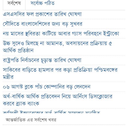
সর্বশেষ
সর্বোচ্চ পঠিত
এসএসসির ফল প্রকাশের তারিখ ঘোষণা
সৌদিতে বাংলাদেশিদের জন্য বড় সুখবর
নয় মাসের স্থবিরতা কাটিয়ে আবার গ্যাস পরিবহনে ইন্ট্রাকো
উচ্চ সুদেও মিলছে না আমানত, অবসায়নের প্রক্রিয়ায় ৫
আর্থিক প্রতিষ্ঠান
রাষ্ট্রপতি নির্বাচনের চূড়ান্ত তারিখ ঘোষণা
সাকিবের বাড়িতে হামলার পর কড়া প্রতিক্রিয়া পশ্চিমবঙ্গের
মন্ত্রীর
০৬ আগস্ট ব্লকে পাঁচ কোম্পানির বড় লেনদেন
অর্ধ-বার্ষিক আর্থিক প্রতিবেদন নিয়ে আর্নিংস ডিসক্লোজার
করবে ব্র্যাক ব্যাংক
কর্ণফুলী ইন্স্যুরেন্সের অর্ধ-বার্ষিক সম্মেলন অনুষ্ঠিত
আন্তর্জাতিক এর সর্বশেষ খবর
৭৫ হাজার ২৮৩ শেয়ার মনোনীত উত্তরাধিকারীর নামে