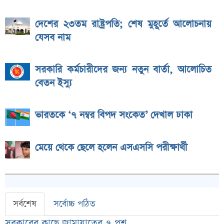
দেশের ২৩তম রাষ্ট্রপতি; শেষ মুহূর্তে আলোচনায়
যেসব নাম
সরকারি কর্মচারীদের জন্য নতুন বার্তা, আলোচিত
বেতন ইস্যু
ভারতকে ‘৭ নম্বর বিপদ সংকেত’ দেখাল ঢাকা
মেয়ে থেকে ছেলে হলেন এসএসসি পরীক্ষার্থী
সর্বশেষ
সর্বোচ্চ পঠিত
সরকারের কাছে জামায়াতের ৭ প্রশ্ন