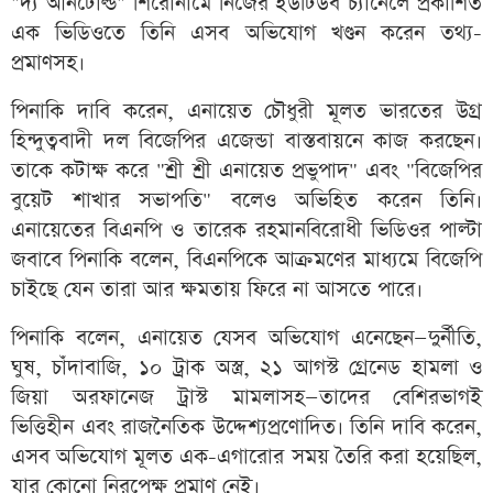
"দ্য আনটোল্ড" শিরোনামে নিজের ইউটিউব চ্যানেলে প্রকাশিত
এক ভিডিওতে তিনি এসব অভিযোগ খণ্ডন করেন তথ্য-
প্রমাণসহ।
পিনাকি দাবি করেন, এনায়েত চৌধুরী মূলত ভারতের উগ্র
হিন্দুত্ববাদী দল বিজেপির এজেন্ডা বাস্তবায়নে কাজ করছেন।
তাকে কটাক্ষ করে "শ্রী শ্রী এনায়েত প্রভুপাদ" এবং "বিজেপির
বুয়েট শাখার সভাপতি" বলেও অভিহিত করেন তিনি।
এনায়েতের বিএনপি ও তারেক রহমানবিরোধী ভিডিওর পাল্টা
জবাবে পিনাকি বলেন, বিএনপিকে আক্রমণের মাধ্যমে বিজেপি
চাইছে যেন তারা আর ক্ষমতায় ফিরে না আসতে পারে।
পিনাকি বলেন, এনায়েত যেসব অভিযোগ এনেছেন—দুর্নীতি,
ঘুষ, চাঁদাবাজি, ১০ ট্রাক অস্ত্র, ২১ আগস্ট গ্রেনেড হামলা ও
জিয়া অরফানেজ ট্রাস্ট মামলাসহ—তাদের বেশিরভাগই
ভিত্তিহীন এবং রাজনৈতিক উদ্দেশ্যপ্রণোদিত। তিনি দাবি করেন,
এসব অভিযোগ মূলত এক-এগারোর সময় তৈরি করা হয়েছিল,
যার কোনো নিরপেক্ষ প্রমাণ নেই।