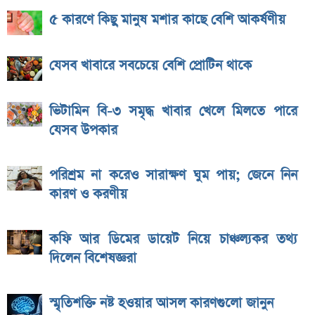
৫ কারণে কিছু মানুষ মশার কাছে বেশি আকর্ষণীয়
যেসব খাবারে সবচেয়ে বেশি প্রোটিন থাকে
ভিটামিন বি-৩ সমৃদ্ধ খাবার খেলে মিলতে পারে
যেসব উপকার
পরিশ্রম না করেও সারাক্ষণ ঘুম পায়; জেনে নিন
কারণ ও করণীয়
কফি আর ডিমের ডায়েট নিয়ে চাঞ্চল্যকর তথ্য
দিলেন বিশেষজ্ঞরা
স্মৃতিশক্তি নষ্ট হওয়ার আসল কারণগুলো জানুন