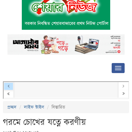
প্রচ্ছদ
লাইফ স্টাইল
বিস্তারিত
গরমে চোখের যত্নে করণীয়