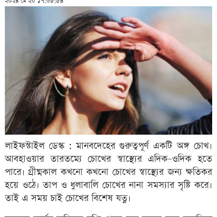
২০২৪ মে ২০ ১৭:৩৮:৫৪
লাইফস্টাইল ডেস্ক : মানবদেহের গুরুত্বপূর্ণ একটি অঙ্গ চোখ।
আবহাওয়ার তারতম্যে চোখের স্বাস্থ্যের এদিক–ওদিক হতে
পারে। গ্রীষ্মকাল কখনো কখনো চোখের স্বাস্থ্যের জন্য ক্ষতিকর
হয়ে ওঠে। তাপ ও ধুলাবালি চোখের নানা সমস্যার সৃষ্টি করে।
তাই এ সময় চাই চোখের বিশেষ যত্ন।