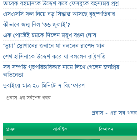
তারেক রহমানকে উদ্দেশ করে ফেসবুকে রহস্যময় প্রশ্ন
এসএসসি ফল নিয়ে বড় সিদ্ধান্ত আসছে বৃহস্পতিবার
কীভাবে জন্ম নিল ‘৩৬ জুলাই’?
এক পোস্টেই চমকে দিলেন ময়ূখ রঞ্জন ঘোষ
‘ভুয়া’ স্লোগানের জবাবে যা বললেন রাশেদ খান
শেখ হাসিনাকে উদ্দেশ করে যা বললেন রাষ্ট্রপতি
সব সম্পত্তি গৃহপরিচারিকার নামে লিখে গেলেন জনপ্রিয়
অভিনেতা
দুবাইয়ে মাত্র ২০ মিনিটে ৭ বিস্ফোরণ
জাকারবার্গকে ৩ দিনের আলটিমেটাম ভারতের
প্রবাস এর সর্বশেষ খবর
সরকারি ওয়েবসাইটে ‘Error 503’, কারণ জানালেন
প্রবাস - এর সব খবর
উপদেষ্টা
ব্যাংক কর্মকর্তার অভিযোগে তোলপাড়, অব্যাহতি এনসিপি
প্রচ্ছদ
আর্কাইভ
বিজ্ঞাপন
নেতার