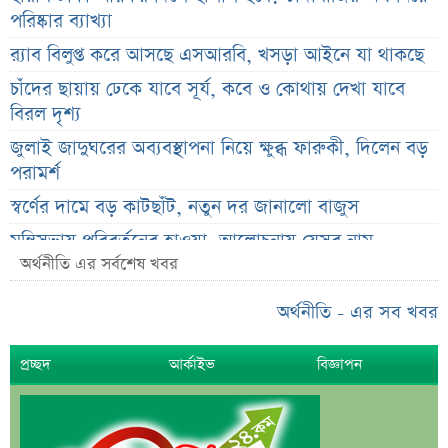
পরিষ্কার ব্যাখ্যা
র‌্যাব বিলুপ্ত করে আসছে এসআরবি, খসড়া আইনে যা থাকছে
চাঁদের ছায়ায় ঢেকে যাবে সূর্য, কবে ও কোথায় দেখা যাবে
বিরল দৃশ্য
জুলাই জাদুঘরের অব্যবস্থাপনা নিয়ে ক্ষুব্ধ ফারুকী, দিলেন বড়
পরামর্শ
স্বর্ণের দামে বড় কাটছাঁট, নতুন দর জানালো বাজুস
মন্ত্রিসভায় পরিবর্তনের হাওয়া, আলোচনায় যেসব নাম
অর্থনীতি এর সর্বশেষ খবর
দেশের ২৩তম রাষ্ট্রপতি; শেষ মুহূর্তে আলোচনায় যেসব নাম
শেখ হাসিনা, মামলা ও দেশে ফেরা নিয়ে খোলামেলা সাকিব
অর্থনীতি - এর সব খবর
সরকারি কর্মচারীদের জন্য নতুন বার্তা, আলোচিত বেতন ইস্যু
প্রচ্ছদ
আর্কাইভ
বিজ্ঞাপন
ভারতকে ‘৭ নম্বর বিপদ সংকেত’ দেখাল ঢাকা
সরকারি কর্মীদের বেতন বাড়ানো নিয়ে যা বললেন প্রতিমন্ত্রী
এস আলমের শাটডাউনে ডিএসইর বন্ধ কোম্পানির সংখ্যা