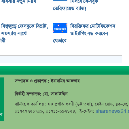
ব্যবসায় নতুন নিয়ম
মিলবে ফেসবুক
ভেরিফায়েড ব্যাজ!
বিশ্বজুড়ে ফেসবুকে বিভ্রাট,
বিরক্তিকর নোটিফিকেশন
সমস্যায় লাখো
ও ট্যাগিং বন্ধ করবেন
ারী
যেভাবে
সম্পাদক ও প্রকাশক : ইয়াসমিন আকতার
নির্বাহী সম্পাদক: মো. সালাউদ্দিন
বানিজ্যিক কার্যালয় : ৪৪ প্রগতি স্বরণী (৬ষ্ট তলা), মেইন রোড, ব্লক-
০১৭২৭৭২০৭০৯, ০১৭১১-৯৯২৮২৪, ই-মেইল:
sharenews24.