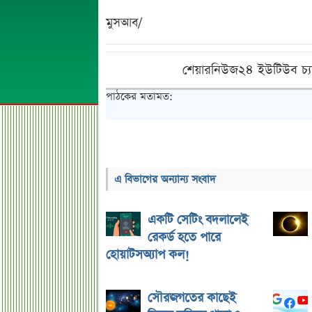
মুসআব/
শেয়ারনিউজ২৪ ইউটিউব চ্য
পাঠকের মতামত:
এ বিভাগের অন্যান্য সংবাদ
একটি সেটিং বদলালেই
রেকর্ড হতে পারে
হোয়াটসঅ্যাপ কল!
সৌরজগতের কাছেই