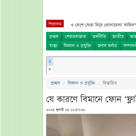
শিরোনাম
নাম***
শেখ হাসিনা, মামলা ও দেশে ফেরা নিয়ে খোলামেলা সাকিব***
সরকারি ক
প্রচ্ছদ
শেয়ারবাজার
অর্থনীতি
জাতীয়
আন্
স্বাস্থ্য
বিজ্ঞান ও প্রযুক্তি
জবস কর্নার
সম্পাদ
প্রচ্ছদ
বিজ্ঞান ও প্রযুক্তি
বিস্তারিত
যে কারণে বিমানে ফোন ‘ফ্
২০২৫ জুলাই ২৫ ১২:৪৭:৩০