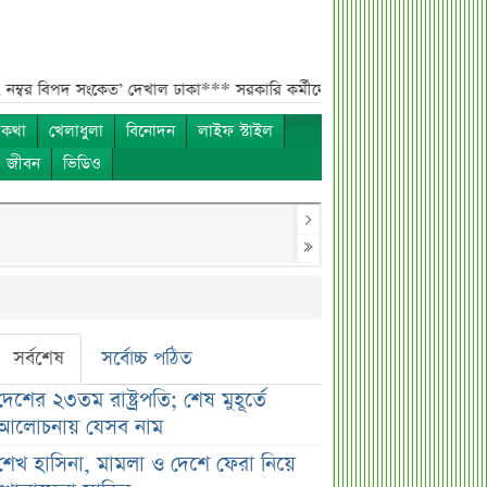
 সংকেত’ দেখাল ঢাকা***
সরকারি কর্মীদের বেতন বাড়ানো নিয়ে যা বললেন প্রতিমন্ত
 কথা
খেলাধুলা
বিনোদন
লাইফ স্টাইল
ও জীবন
ভিডিও
সর্বশেষ
সর্বোচ্চ পঠিত
দেশের ২৩তম রাষ্ট্রপতি; শেষ মুহূর্তে
আলোচনায় যেসব নাম
শেখ হাসিনা, মামলা ও দেশে ফেরা নিয়ে