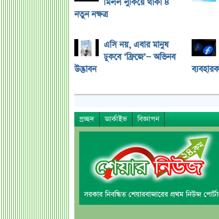
মিলল লুকিয়ে থাকা ৪
নতুন নক্ষত্র
এসি নয়, এবার মানুষ
ঢুকবে ‘ফ্রিজে’— অভিনব
উদ্ভাবন
ব্যবহারক
প্রচ্ছদ
আর্কাইভ
বিজ্ঞাপন