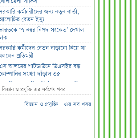
খোলামেলা সাকিব
সরকারি কর্মচারীদের জন্য নতুন বার্তা,
আলোচিত বেতন ইস্যু
ভারতকে ‘৭ নম্বর বিপদ সংকেত’ দেখাল
ঢাকা
সরকারি কর্মীদের বেতন বাড়ানো নিয়ে যা
বললেন প্রতিমন্ত্রী
এস আলমের শাটডাউনে ডিএসইর বন্ধ
কোম্পানির সংখ্যা দাঁড়াল ৩৫
সাপ্তাহিক দর বৃদ্ধির শীর্ষ ১০ কোম্পানি
বিজ্ঞান ও প্রযুক্তি এর সর্বশেষ খবর
সাপ্তাহিক দর পতনের শীর্ষ ১০ কোম্পানি
বিজ্ঞান ও প্রযুক্তি - এর সব খবর
সাপ্তাহিক লেনদেনের শীর্ষ ১০ কোম্পানি
মেয়ে থেকে ছেলে হলেন এসএসসি
পরীক্ষার্থী
বিয়ের আগেই গর্ভবতী, মেয়েকে নদীতে