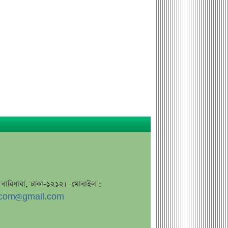
কর্ণফুলী ইন্স্যুরেন্সের অর্ধ-বার্ষিক সম্মেলন
অনুষ্ঠিত
৭৫ হাজার ২৮৩ শেয়ার মনোনীত
উত্তরাধিকারীর নামে হস্তান্তর
আস্থা থাকলেও বাজারে অস্থিরতা, তদারকি
বাড়ানোর পরামর্শ
০৬ আগস্ট লেনদেনের শীর্ষ ১০ শেয়ার
০৬ আগস্ট দর পতনের শীর্ষ ১০ শেয়ার
০৬ আগস্ট দর বৃদ্ধির শীর্ষ ১০ শেয়ার
দেশি ৫ মাছে মিলল মাইক্রোপ্লাস্টিক!
শেয়ার দাম অস্বাভাবিক বাড়ায় ডিএসইর
সতর্কবার্তা
জে, বারিধারা, ঢাকা-১২১২। মোবাইল :
com@gmail.com
প্রায় ২ কোটি শেয়ার বিক্রির ঘোষণা
উৎপাদন বন্ধের কারণ জানালো এস আলম