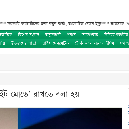
র্মচারীদের জন্য নতুন বার্তা, আলোচিত বেতন ইস্যু***
ভারতকে ‘৭ নম্বর বিপদ
তর্জাতিক
বিশেষ সংবাদ
অনুসন্ধানী
প্রবাস
সাক্ষাৎকার
বিনিয়োগকারীর
কীয়
ইতিহাসের পাতা
প্রাইস সেনসেটিভ
টেকনিক্যাল অ্যনালাইসিস
ধর্ম 
লাইট মোডে’ রাখতে বলা হয়