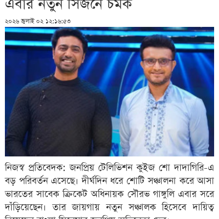
এবার নতুন সিজনে চমক
২০২৬ জুলাই ০২ ১২:১৬:৫৩
নিজস্ব প্রতিবেদক: জনপ্রিয় টেলিভিশন কুইজ শো দাদাগিরি-এ
বড় পরিবর্তন এসেছে। দীর্ঘদিন ধরে শোটি সঞ্চালনা করে আসা
ভারতের সাবেক ক্রিকেট অধিনায়ক সৌরভ গাঙ্গুলি এবার সরে
দাঁড়িয়েছেন। তার জায়গায় নতুন সঞ্চালক হিসেবে দায়িত্ব