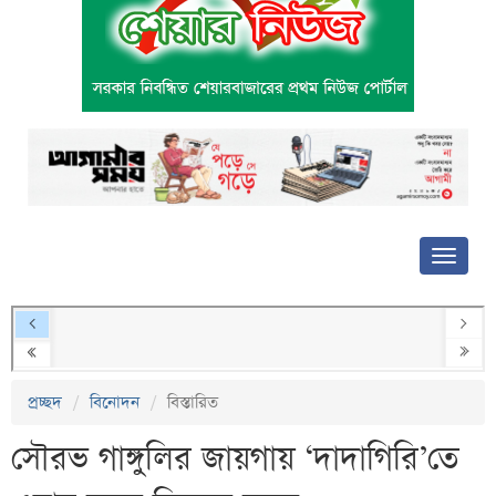
প্রচ্ছদ
বিনোদন
বিস্তারিত
সৌরভ গাঙ্গুলির জায়গায় ‘দাদাগিরি’তে