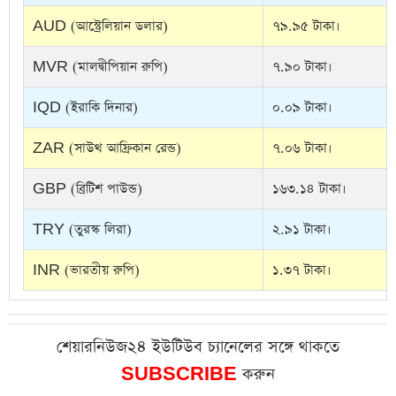
AUD (আস্ট্রেলিয়ান ডলার)
৭৯.৯৫ টাকা।
MVR (মালদ্বীপিয়ান রুপি)
৭.৯০ টাকা।
IQD (ইরাকি দিনার)
০.০৯ টাকা।
ZAR (সাউথ আফ্রিকান রেন্ড)
৭.০৬ টাকা।
GBP (ব্রিটিশ পাউন্ড)
১৬৩.১৪ টাকা।
TRY (তুরস্ক লিরা)
২.৯১ টাকা।
INR (ভারতীয় রুপি)
১.৩৭ টাকা।
শেয়ারনিউজ২৪ ইউটিউব চ্যানেলের সঙ্গে থাকতে
SUBSCRIBE
করুন