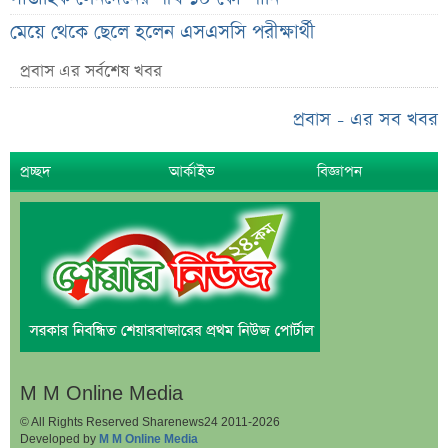
মেয়ে থেকে ছেলে হলেন এসএসসি পরীক্ষার্থী
বিয়ের আগেই গর্ভবতী, মেয়েকে নদীতে ডুবিয়ে হত্যা বাবার
প্রবাস এর সর্বশেষ খবর
ভাইরাল মেসেজ নিয়ে ব্যাখ্যা দিলেন নাহিদ ইসলাম
প্রবাস - এর সব খবর
তাপমাত্রা নিয়ে নতুন পূর্বাভাস দিল আবহাওয়া অফিস
সহপাঠীদের ব্যক্তিগত ছবি বিদেশে পাঠানোর অভিযোগে উত্তাল
প্রচ্ছদ
আর্কাইভ
বিজ্ঞাপন
ইবি
ড. ইউনূস বনাম তারেক রহমান—তুলনায় যা বললেন কাদের
সিদ্দিকী
বাজুসের নতুন ঘোষণা, রেকর্ড দামে সোনা বিক্রি শুরু
আইনি নোটিশ পাঠালেন আসিফ মাহমুদ, ৭ দিনের
আল্টিমেটাম
প্রশাসক সরল, নতুন অধ্যায়ে সোশ্যাল ইসলামী ব্যাংক
M M Online Media
ভারত ও আওয়ামী লীগ ইস্যুতে পররাষ্ট্র প্রতিমন্ত্রীর মন্তব্য
© All Rights Reserved Sharenews24 2011-2026
Developed by
M M Online Media
এসএসসির ফল প্রকাশের তারিখ ঘোষণা