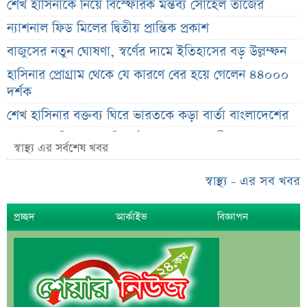
শেখ হাসিনাকে নিয়ে বিস্ফোরক মন্তব্য সোহেল তাজের
ন্যাশনাল ফিড মিলের দ্বিতীয় প্রান্তিক প্রকাশ
বাজুসের নতুন ঘোষণা, স্বর্ণের দামে ইতিহাসের বড় উল্লম্ফন
হাসিনার প্রোগ্রাম থেকে যে কারণে বের হয়ে গেলেন ৪৪০০০
দর্শক
শেখ হাসিনার বক্তব্য ঘিরে ভারতকে কড়া বার্তা বাংলাদেশের
বাংলাদেশ নিয়ে নতুন বিতর্ক, মুখ খুললেন সজীব ওয়াজেদ জয়
স্বাস্থ্য এর সর্বশেষ খবর
শেয়ারবাজার উত্থানের নেতৃত্বে মিউচুয়াল ফান্ড
স্বাস্থ্য - এর সব খবর
শেয়ারবাজার ঊর্ধ্বমুখী. তারপরও উধাও ২৩ হাজার বিও হিসাব
তারেক রহমানকে উদ্দেশ করে ফেসবুকে রহস্যময় প্রশ্ন
প্রচ্ছদ
আর্কাইভ
বিজ্ঞাপন
এসএসসি ফল নিয়ে বড় সিদ্ধান্ত আসছে বৃহস্পতিবার
কীভাবে জন্ম নিল ‘৩৬ জুলাই’?
এক পোস্টেই চমকে দিলেন ময়ূখ রঞ্জন ঘোষ
‘ভুয়া’ স্লোগানের জবাবে যা বললেন রাশেদ খান