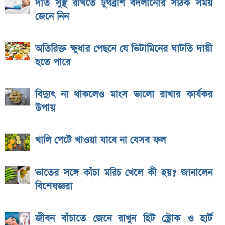
দাঁত সুস্থ রাখতে টুথব্রাশ বদলানোর সঠিক সময়
জেনে নিন
অতিরিক্ত ক্ষুধার পেছনে যে ভিটামিনের ঘাটতি দায়ী
হতে পারে
বিদ্যুৎ না থাকলেও মাংস ভালো রাখার কার্যকর
উপায়
খালি পেটে খাওয়া যাবে না যেসব ফল
ভাতের সঙ্গে কাঁচা মরিচ খেলে কী হয়? জানালেন
বিশেষজ্ঞরা
জীবন বাঁচাতে জেনে রাখুন হিট স্ট্রোক ও হার্ট