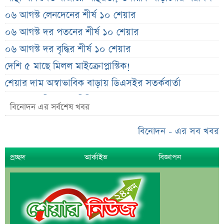
০৬ আগস্ট লেনদেনের শীর্ষ ১০ শেয়ার
০৬ আগস্ট দর পতনের শীর্ষ ১০ শেয়ার
০৬ আগস্ট দর বৃদ্ধির শীর্ষ ১০ শেয়ার
দেশি ৫ মাছে মিলল মাইক্রোপ্লাস্টিক!
শেয়ার দাম অস্বাভাবিক বাড়ায় ডিএসইর সতর্কবার্তা
প্রায় ২ কোটি শেয়ার বিক্রির ঘোষণা
বিনোদন এর সর্বশেষ খবর
উৎপাদন বন্ধের কারণ জানালো এস আলম কোল্ড রোল্ড স্টিল
বিনোদন - এর সব খবর
ইউরোপে কার্যক্রম সম্প্রসারণে পর্তুগালে প্রথম চালান রপ্তানি
রেনাটার
প্রচ্ছদ
আর্কাইভ
বিজ্ঞাপন
শেখ হাসিনাকে নিয়ে বিস্ফোরক মন্তব্য সোহেল তাজের
ন্যাশনাল ফিড মিলের দ্বিতীয় প্রান্তিক প্রকাশ
বাজুসের নতুন ঘোষণা, স্বর্ণের দামে ইতিহাসের বড় উল্লম্ফন
হাসিনার প্রোগ্রাম থেকে যে কারণে বের হয়ে গেলেন ৪৪০০০