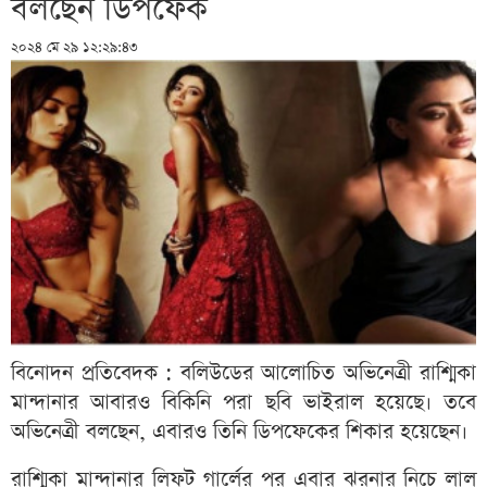
বলছেন ডিপফেক
২০২৪ মে ২৯ ১২:২৯:৪৩
বিনোদন প্রতিবেদক : বলিউডের আলোচিত অভিনেত্রী রাশ্মিকা
মান্দানার আবারও বিকিনি পরা ছবি ভাইরাল হয়েছে। তবে
অভিনেত্রী বলছেন, এবারও তিনি ডিপফেকের শিকার হয়েছেন।
রাশ্মিকা মান্দানার লিফট গার্লের পর এবার ঝরনার নিচে লাল