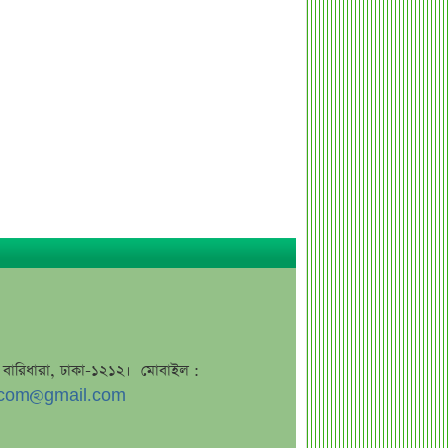
ধারাবাহিক লোকসানে ৫ ব্যাংক
মুনাফা থেকে লোকসানে ৩ ব্যাংক
দ্বিতীয় প্রান্তিকে আয় কমেছে ৫ ব্যাংকের
দ্বিতীয় প্রান্তিকে ১৭ ব্যাংকের চমক
জুলাই স্মৃতি জাদুঘর উদ্বোধন করলেন
প্রধানমন্ত্রী
ডাবরের একাধিক পণ্য হঠাৎ বিক্রি বন্ধ,
কারণ জানলে অবাক হবেন
একটি সেটিং বদলালেই রেকর্ড হতে পারে
হোয়াটসঅ্যাপ কল!
মন্ত্রীসভায় বাদ পড়তে পারেন যেসব মন্ত্রী-
প্রতিমন্ত্রী
জে, বারিধারা, ঢাকা-১২১২। মোবাইল :
ফোন ধরেন না ডিসি, শুধু বলেন "টেক্সট মি"
com@gmail.com
জাহাজে হামলার পরই আশার বার্তা