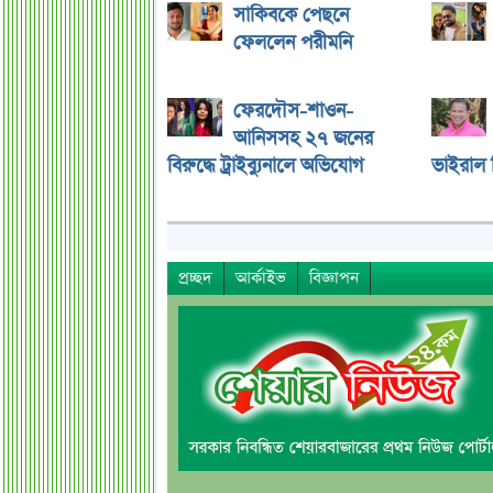
সাকিবকে পেছনে
ফেললেন পরীমনি
ফেরদৌস-শাওন-
আনিসসহ ২৭ জনের
বিরুদ্ধে ট্রাইব্যুনালে অভিযোগ
ভাইরাল ভ
প্রচ্ছদ
আর্কাইভ
বিজ্ঞাপন