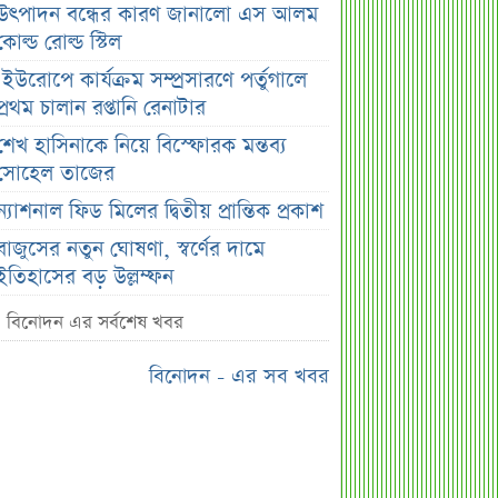
উৎপাদন বন্ধের কারণ জানালো এস আলম
কোল্ড রোল্ড স্টিল
ইউরোপে কার্যক্রম সম্প্রসারণে পর্তুগালে
প্রথম চালান রপ্তানি রেনাটার
শেখ হাসিনাকে নিয়ে বিস্ফোরক মন্তব্য
সোহেল তাজের
ন্যাশনাল ফিড মিলের দ্বিতীয় প্রান্তিক প্রকাশ
বাজুসের নতুন ঘোষণা, স্বর্ণের দামে
ইতিহাসের বড় উল্লম্ফন
হাসিনার প্রোগ্রাম থেকে যে কারণে বের হয়ে
বিনোদন এর সর্বশেষ খবর
গেলেন ৪৪০০০ দর্শক
বিনোদন - এর সব খবর
শেখ হাসিনার বক্তব্য ঘিরে ভারতকে কড়া
বার্তা বাংলাদেশের
বাংলাদেশ নিয়ে নতুন বিতর্ক, মুখ খুললেন
সজীব ওয়াজেদ জয়