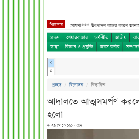
শিরোনাম
প্রায় ২ কোটি শেয়ার বিক্রির ঘোষণা***
উৎপাদন বন্ধের কারণ জানালো এস আলম 
প্রচ্ছদ
শেয়ারবাজার
অর্থনীতি
জাতীয়
আন্
স্বাস্থ্য
বিজ্ঞান ও প্রযুক্তি
জবস কর্নার
সম্পাদ
প্রচ্ছদ
বিনোদন
বিস্তারিত
আদালতে আত্মসমর্পণ করলেন
হলো
২০২৬ মে ১৩ ১৬:০০:৫২