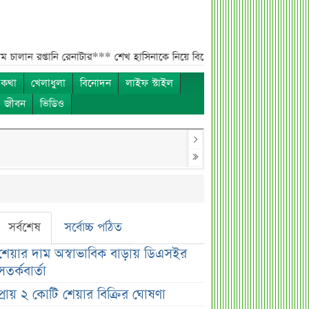
্তানি রেনাটার***
শেখ হাসিনাকে নিয়ে বিস্ফোরক মন্তব্য সোহেল তাজের***
ন্যাশ
 কথা
খেলাধুলা
বিনোদন
লাইফ স্টাইল
ও জীবন
ভিডিও
সর্বশেষ
সর্বোচ্চ পঠিত
শেয়ার দাম অস্বাভাবিক বাড়ায় ডিএসইর
সতর্কবার্তা
প্রায় ২ কোটি শেয়ার বিক্রির ঘোষণা