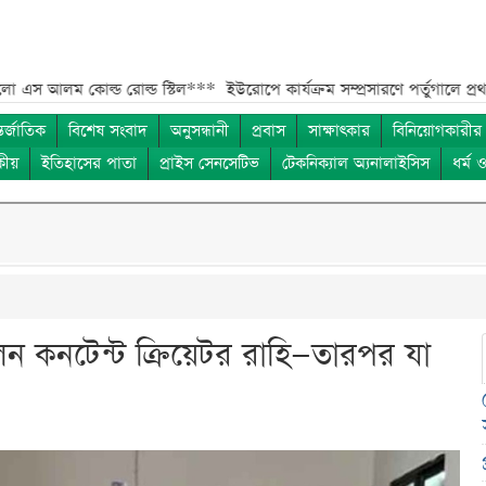
কোল্ড রোল্ড স্টিল***
ইউরোপে কার্যক্রম সম্প্রসারণে পর্তুগালে প্রথম চালান রপ
তর্জাতিক
বিশেষ সংবাদ
অনুসন্ধানী
প্রবাস
সাক্ষাৎকার
বিনিয়োগকারীর
কীয়
ইতিহাসের পাতা
প্রাইস সেনসেটিভ
টেকনিক্যাল অ্যনালাইসিস
ধর্ম 
 কনটেন্ট ক্রিয়েটর রাহি—তারপর যা