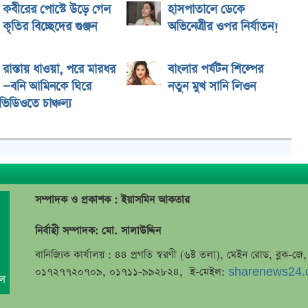
কবীরের পোস্টে উড়ে গেল
হাসপাতালে ডেকে
কৃতির বিচ্ছেদের গুঞ্জন
অভিনেত্রীর ওপর নির্যাতন!
রাস্তায় ধাওয়া, পরে মারধর
বাংলার পর্যটন শিল্পের
—বনি আমিনকে ঘিরে
নতুন মুখ সানি লিওন
িডিওতে চাঞ্চল্য
সম্পাদক ও প্রকাশক : ইয়াসমিন আকতার
নির্বাহী সম্পাদক: মো. সালাউদ্দিন
বানিজ্যিক কার্যালয় : ৪৪ প্রগতি স্বরণী (৬ষ্ট তলা), মেইন রোড, ব্লক-
০১৭২৭৭২০৭০৯, ০১৭১১-৯৯২৮২৪, ই-মেইল:
sharenews24.