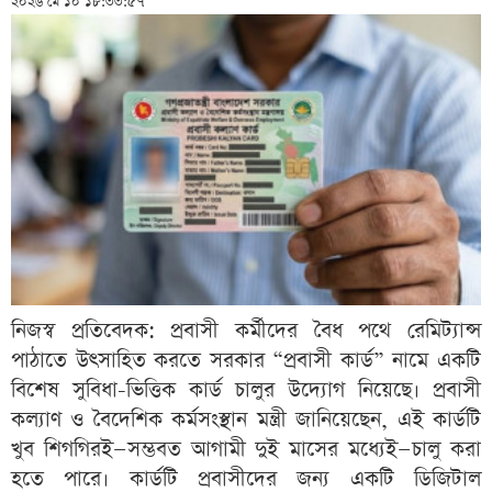
২০২৬ মে ১০ ১৮:৩৩:৫৭
নিজস্ব প্রতিবেদক: প্রবাসী কর্মীদের বৈধ পথে রেমিট্যান্স
পাঠাতে উৎসাহিত করতে সরকার “প্রবাসী কার্ড” নামে একটি
বিশেষ সুবিধা-ভিত্তিক কার্ড চালুর উদ্যোগ নিয়েছে। প্রবাসী
কল্যাণ ও বৈদেশিক কর্মসংস্থান মন্ত্রী জানিয়েছেন, এই কার্ডটি
খুব শিগগিরই—সম্ভবত আগামী দুই মাসের মধ্যেই—চালু করা
হতে পারে। কার্ডটি প্রবাসীদের জন্য একটি ডিজিটাল