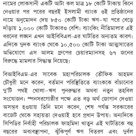
নামের লোকসানী একটি আটা কল মাত্র ১৮ কোটি টাকায় কিনে
নেওয়ার পর পরের বছরই ইসলামী ব্যাংক ওই প্রতিষ্ঠানের
নামে অনুমোদন দেয় ৮৫০ কোটি টাকা ঋণ—যা পরে বেড়ে
দাঁড়ায় ১,০০০ কোটি টাকারও বেশি। ব্যাংকিং নীতিমালার এই
ধরনের লঙ্ঘন এখন আইবিবিএল-এর ঘাটতির অন্যতম কারণ।
এদিকে দুদক ব্যাংক থেকে ১০,৫০০ কোটি টাকা আত্মসাতের
অভিযোগে এস আলম গ্রুপের চেয়ারম্যানসহ ৬৭ জনের
বিরুদ্ধে মামলার সিদ্ধান্ত নিয়েছে।
বিআইবিএম-এর সাবেক মহাপরিচালক তৌফিক আহমদ
চৌধুরী মনে করেন, বর্তমান পরিস্থিতিতে ব্যাংককে বাঁচানোর
দু’টি পথই খোলা—ঋণ পুনরুদ্ধার অথবা নতুন তহবিল
সংযোজন। স্পনসরগোষ্ঠীর পক্ষে এত বড় অর্থ জোগান দেওয়া
অসম্ভব হওয়ায় তিনি মনে করেন, শেষ পর্যন্ত সরকারের
বাজেট থেকে সহায়তা দেওয়াই হবে প্রধান উপায়। অন্যদিকে
সিপিডির নির্বাহী পরিচালক ফাহমিদা খাতুন এই ঘাটতিকে বহু
বছরের অব্যবস্থাপনা, ঝুঁকিপূর্ণ ঋণ বিতরণ এবং দুর্বল