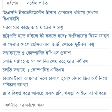
সর্বশেষ
সর্বোচ্চ পঠিত
জিএসপি ইনভেস্টমেন্টের হিসাব-লেনদেন খতিয়ে দেখবে
বিএসইসি
সরকারের কাছে জামায়াতের ৭ প্রশ্ন
রাষ্ট্রপতি হতে চাইলে কী করতে হবে? সংবিধানের নিয়ম জানুন
না ফেরার দেশে মেসির বাবা জর্জ, শোকে ফুটবল বিশ্ব
সপ্তাহজুড়ে ৫ কোম্পানির ইপিএস প্রকাশ
চলতি সপ্তাহে ৩ কোম্পানির শেয়ারহোল্ডার নির্ধারণ
চলতি সপ্তাহে ৭ কোম্পানির এজিএম
হারাম টাকা আয়কর দিলে হালাল হবে? চাঁদাবাজির অর্থ নিয়ে
পরিষ্কার ব্যাখ্যা
র‌্যাব বিলুপ্ত করে আসছে এসআরবি, খসড়া আইনে যা থাকছে
চাঁদের ছায়ায় ঢেকে যাবে সূর্য, কবে ও কোথায় দেখা যাবে
অর্থনীতি এর সর্বশেষ খবর
বিরল দৃশ্য