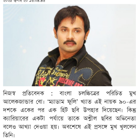
২০২৫ জুলাই ২০ ১৬:৩৪:৪৬
নিজস্ব প্রতিবেদক : বাংলা চলচ্চিত্রের পরিচিত মুখ
আলেকজান্ডার বো। ‌‘ম্যাডাম ফুলি’ খ্যাত এই নায়ক ৯০-এর
দশকে একের পর এক হিট ছবি উপহার দিয়েছেন। কিন্তু
ক্যারিয়ারের একটা পর্যায়ে তাকে অশ্লীল ছবির অভিনেতা
বলেও আখ্যা দেওয়া হয়। অবশেষে এই প্রসঙ্গে মুখ খুললেন
তিনি।