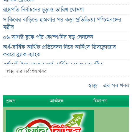
রাষ্ট্রপতি নির্বাচনের চূড়ান্ত তারিখ ঘোষণা
সাকিবের বাড়িতে হামলার পর কড়া প্রতিক্রিয়া পশ্চিমবঙ্গের
মন্ত্রীর
০৬ আগস্ট ব্লকে পাঁচ কোম্পানির বড় লেনদেন
অর্ধ-বার্ষিক আর্থিক প্রতিবেদন নিয়ে আর্নিংস ডিসক্লোজার
করবে ব্র্যাক ব্যাংক
কর্ণফুলী ইন্স্যুরেন্সের অর্ধ-বার্ষিক সম্মেলন অনুষ্ঠিত
স্বাস্থ্য এর সর্বশেষ খবর
৭৫ হাজার ২৮৩ শেয়ার মনোনীত উত্তরাধিকারীর নামে
হস্তান্তর
স্বাস্থ্য - এর সব খবর
আস্থা থাকলেও বাজারে অস্থিরতা, তদারকি বাড়ানোর পরামর্শ
প্রচ্ছদ
আর্কাইভ
বিজ্ঞাপন
০৬ আগস্ট লেনদেনের শীর্ষ ১০ শেয়ার
০৬ আগস্ট দর পতনের শীর্ষ ১০ শেয়ার
০৬ আগস্ট দর বৃদ্ধির শীর্ষ ১০ শেয়ার