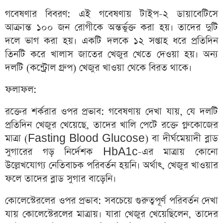
গবেষণার বিবরণ: এই গবেষণায় টাইপ-২ ডায়াবেটিসে
আক্রান্ত ১০০ জন রোগীকে অন্তর্ভুক্ত করা হয়। তাদের দুটি
দলে ভাগ করা হয়। একটি দলকে ১২ সপ্তাহ ধরে প্রতিদিন
তিনটি করে খালাস জাতের খেজুর খেতে দেওয়া হয়। অন্য
দলটি (কন্ট্রোল গ্রুপ) খেজুর খাওয়া থেকে বিরত থাকে।
ফলাফল:
রক্তের শর্করার ওপর প্রভাব: গবেষণায় দেখা যায়, যে দলটি
প্রতিদিন খেজুর খেয়েছে, তাদের খালি পেটে রক্তে গ্লুকোজের
মাত্রা (Fasting Blood Glucose) বা দীর্ঘমেয়াদী ব্লাড
সুগারের গড় নির্দেশক HbA1c-এর মাত্রায় কোনো
উল্লেখযোগ্য নেতিবাচক পরিবর্তন হয়নি। অর্থাৎ, খেজুর খাওয়ার
ফলে তাদের ব্লাড সুগার বাড়েনি।
কোলেস্টেরলের ওপর প্রভাব: সবচেয়ে গুরুত্বপূর্ণ পরিবর্তন দেখা
যায় কোলেস্টেরলের মাত্রায়। যারা খেজুর খেয়েছিলেন, তাদের