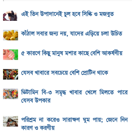
এই তিন উপাদানেই চুল হবে সিল্কি ও মজবুত
কাঁঠাল সবার জন্য নয়, যাদের এড়িয়ে চলা উচিত
৫ কারণে কিছু মানুষ মশার কাছে বেশি আকর্ষণীয়
যেসব খাবারে সবচেয়ে বেশি প্রোটিন থাকে
ভিটামিন বি-৩ সমৃদ্ধ খাবার খেলে মিলতে পারে
যেসব উপকার
পরিশ্রম না করেও সারাক্ষণ ঘুম পায়; জেনে নিন
কারণ ও করণীয়