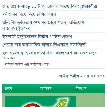
শেয়ারপ্রতি সাড়ে ১০ টাকা বোনাস পাচ্ছে বিনিয়োগকারীরা
পরীমনির বিয়ে নিয়ে হাসির রোল
মনিটরিং দুর্বলতায় শেয়ারবাজারে পতন, অভিযোগ
বাজারসংশ্লিষ্টদের
ইসলামী ইন্স্যুরেন্সের দ্বিতীয় প্রান্তিক প্রকাশ
শেয়ার দাম অস্বাভাবিক বাড়ায় ডিএসইর সতর্কবার্তা
সুদ ছাড়াই ৫ হাজার টাকা ঋণ! বাংলাদেশ ব্যাংকের নতুন
উদ্যোগ
লাইফ স্টাইল এর সর্বশেষ খবর
ওবায়দুল কাদেরের কথিত নির্দেশের কল রেকর্ড এখন
ট্রাইব্যুনালে
লাইফ স্টাইল - এর সব খবর
স্বর্ণের দাম বাড়ল, রুপা অপরিবর্তিত—আজকের বাজারদর
প্রচ্ছদ
আর্কাইভ
বিজ্ঞাপন
রাষ্ট্রপতি নির্বাচনে নামছে জামায়াত, আলোচনায় যে ৩ নাম
দেবকে কটাক্ষ করে জিতের মন্তব্য
বাংলাদেশ-ভারত সম্পর্কে নতুন সমীকরণ