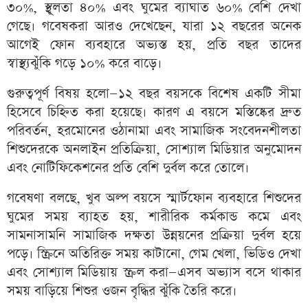
৩০%, স্থূলতা ৪০% এবং ঘুমের ব্যাঘাত ৬০% বেশি দেখা
গেছে। গবেষকরা আরও দেখেছেন, যারা ১২ বছরের অনেক
আগেই ফোন ব্যবহারে অভ্যস্ত হয়, প্রতি বছর তাদের
স্বাস্থ্যঝুঁকি গড়ে ১০% করে বাড়ে।
গুরুত্বপূর্ণ বিষয় হলো—১২ বছর বয়সকে বিশেষ একটি সীমা
হিসেবে চিহ্নিত করা হয়েছে। কারণ এ বয়সে মস্তিষ্কের দ্রুত
পরিবর্তন, হরমোনের ওঠানামা এবং সামাজিক সংবেদনশীলতা
শিশুদেরকে অনলাইন প্রতিক্রিয়া, সোশ্যাল মিডিয়ার অনুমোদন
এবং নোটিফিকেশনের প্রতি বেশি দুর্বল করে তোলে।
গবেষণা বলছে, খুব অল্প বয়সে স্মার্টফোন ব্যবহারে শিশুদের
ঘুমের সময় ব্যাহত হয়, শারীরিক কর্মকান্ড কমে এবং
সামনাসামনি সামাজিক দক্ষতা উন্নয়নের প্রক্রিয়া দুর্বল হয়ে
পড়ে। স্ক্রিনে অতিরিক্ত সময় কাটানো, গেম খেলা, ভিডিও দেখা
এবং সোশ্যাল মিডিয়ায় স্ক্রল করা—এসব অভ্যাস বসে থাকার
সময় বাড়িয়ে শিশুর ওজন বৃদ্ধির ঝুঁকি তৈরি করে।