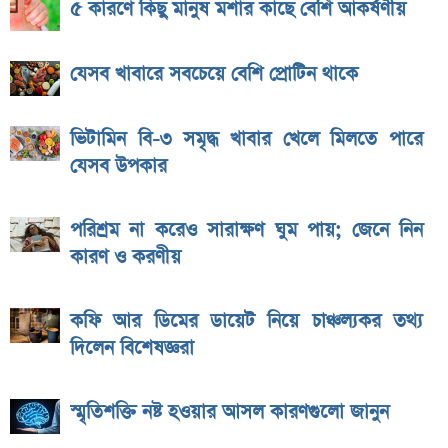
৫ কারণে কিছু মানুষ মশার কাছে বেশি আকর্ষণীয়
যেসব খাবারে সবচেয়ে বেশি প্রোটিন থাকে
ভিটামিন বি-৩ সমৃদ্ধ খাবার খেলে মিলতে পারে
যেসব উপকার
পরিশ্রম না করেও সারাক্ষণ ঘুম পায়; জেনে নিন
কারণ ও করণীয়
কফি আর ডিমের ডায়েট নিয়ে চাঞ্চল্যকর তথ্য
দিলেন বিশেষজ্ঞরা
স্মৃতিশক্তি নষ্ট হওয়ার আসল কারণগুলো জানুন