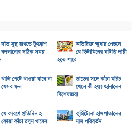
দাঁত সুস্থ রাখতে টুথব্রাশ
অতিরিক্ত ক্ষুধার পেছনে
বদলানোর সঠিক সময়
যে ভিটামিনের ঘাটতি দায়ী
ন
হতে পারে
খালি পেটে খাওয়া যাবে না
ভাতের সঙ্গে কাঁচা মরিচ
যেসব ফল
খেলে কী হয়? জানালেন
বিশেষজ্ঞরা
যে কারণে প্রতিদিন ২
কুর্মিটোলা হাসপাতালের
কোয়া কাঁচা রসুন খাবেন
নাম পরিবর্তন