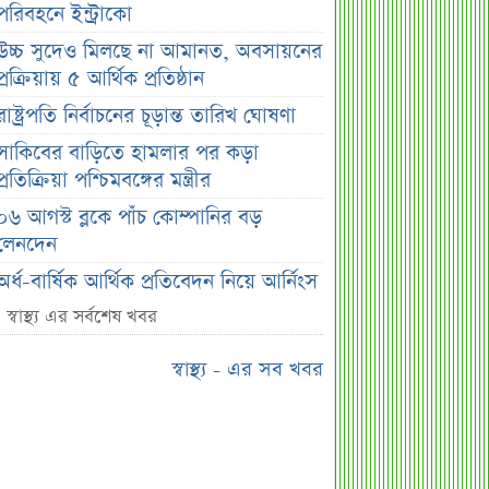
পরিবহনে ইন্ট্রাকো
উচ্চ সুদেও মিলছে না আমানত, অবসায়নের
প্রক্রিয়ায় ৫ আর্থিক প্রতিষ্ঠান
রাষ্ট্রপতি নির্বাচনের চূড়ান্ত তারিখ ঘোষণা
সাকিবের বাড়িতে হামলার পর কড়া
প্রতিক্রিয়া পশ্চিমবঙ্গের মন্ত্রীর
০৬ আগস্ট ব্লকে পাঁচ কোম্পানির বড়
লেনদেন
অর্ধ-বার্ষিক আর্থিক প্রতিবেদন নিয়ে আর্নিংস
ডিসক্লোজার করবে ব্র্যাক ব্যাংক
স্বাস্থ্য এর সর্বশেষ খবর
কর্ণফুলী ইন্স্যুরেন্সের অর্ধ-বার্ষিক সম্মেলন
স্বাস্থ্য - এর সব খবর
অনুষ্ঠিত
৭৫ হাজার ২৮৩ শেয়ার মনোনীত
উত্তরাধিকারীর নামে হস্তান্তর
আস্থা থাকলেও বাজারে অস্থিরতা, তদারকি