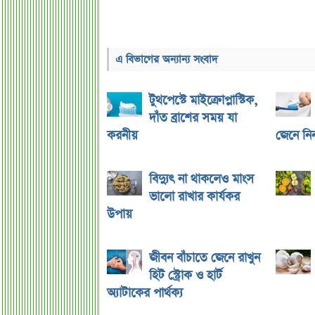
এ বিভাগের অন্যান্য সংবাদ
টুথপেস্টে মাইক্রোপ্লাস্টিক,
দাঁত ব্রাশের সময় যা
করনীয়
জেনে নি
বিদ্যুৎ না থাকলেও মাংস
ভালো রাখার কার্যকর
উপায়
জীবন বাঁচাতে জেনে রাখুন
হিট স্ট্রোক ও হার্ট
অ্যাটাকের পার্থক্য