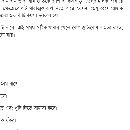
 বমি বমি ভাব, বমি ও ত্বকে র‍্যাশ বা ফুসকুড়ি। ডেঙ্গুর হালকা পর্যায়ে
ষেত্রে রোগটি মারাত্মক রূপ নিতে পারে, যেমন: ডেঙ্গু হেমোরেজিক
র্ণ এবং জরুরি চিকিৎসা দরকার হয়।
ে লড়াই করে। এই সময় সঠিক খাবার খেলে রোগ প্রতিরোধ ক্ষমতা বাড়ে,
ানো যায়।
বজায় রাখে।
েলে।
 এবং পুষ্টি দিতে সাহায্য করে।
কার্যকর।