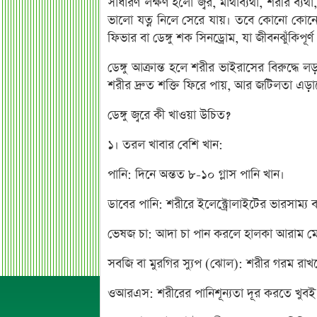
সাধারণ লক্ষণ হলো জ্বর, মাথাব্যথা, শরীর ব্যথা,
ভালো যত্ন নিলে সেরে যায়। তবে কোনো কোনো ক্
ফিভার বা ডেঙ্গু শক সিনড্রোম, যা জীবনঝুঁকিপূ
ডেঙ্গু আক্রান্ত হলে শরীর ভাইরাসের বিরুদ্ধ
শরীর দ্রুত শক্তি ফিরে পায়, আর জটিলতা এড়
ডেঙ্গু জ্বরে কী খাওয়া উচিত?
১। তরল খাবার বেশি খান:
পানি: দিনে অন্তত ৮-১০ গ্লাস পানি খান।
ডাবের পানি: শরীরে ইলেক্ট্রোলাইটের ভারসাম্য 
ভেষজ চা: আদা চা পান করলে হালকা আরাম ম
সবজি বা মুরগির স্যুপ (ঝোল): শরীর গরম রাখতে
ওআরএস: শরীরের পানিশূন্যতা দূর করতে খুবই 