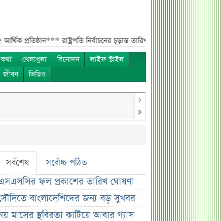
ঠান***
রাষ্ট্রপতি নির্বাচনের চূড়ান্ত তারিখ ঘোষণা***
সাকিবের বাড়িতে হামলার পর কড়
 কথা
খেলাধুলা
বিনোদন
লাইফ স্টাইল
ও জীবন
ভিডিও
সর্বশেষ
সর্বোচ্চ পঠিত
এসএসসির ফল প্রকাশের তারিখ ঘোষণা
সৌদিতে বাংলাদেশিদের জন্য বড় সুখবর
নয় মাসের স্থবিরতা কাটিয়ে আবার গ্যাস