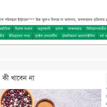
্ট্রাকো***
উচ্চ সুদেও মিলছে না আমানত, অবসায়নের প্রক্রিয়ায় ৫ আর্থিক প্রতিষ্
তর্জাতিক
বিশেষ সংবাদ
অনুসন্ধানী
প্রবাস
সাক্ষাৎকার
বিনিয়োগকারীর
কীয়
ইতিহাসের পাতা
প্রাইস সেনসেটিভ
টেকনিক্যাল অ্যনালাইসিস
ধর্ম 
, কী খাবেন না