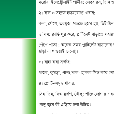
ঘরোয়া ইলেক্ট্রোলাইট পানীয়: লেবুর রস, চিনি
২। ফল ও সহজে হজমযোগ্য খাবার:
কলা, পেঁপে, তরমুজ: সহজে হজম হয়, ভিটামিন
ডালিম: ক্লান্তি দূর করে, প্লাটিলেট বাড়াতে সহা
পেঁপে পাতা : অনেক সময় প্লাটিলেট বাড়ানোর
ছাড়া না খাওয়াই ভালো)।
৩। রান্না করা সবজি:
গাজর, কুমড়া, পালং শাক: হালকা সিদ্ধ করে খে
৪। প্রোটিনসমৃদ্ধ খাবার:
সিদ্ধ ডিম, সিদ্ধ মুরগি, টোফু: শক্তি জোগায় 
ডেঙ্গু জ্বরে কী এড়িয়ে চলা উচিত?