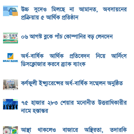
উচ্চ সুদেও মিলছে না আমানত, অবসায়নের
প্রক্রিয়ায় ৫ আর্থিক প্রতিষ্ঠান
০৬ আগস্ট ব্লকে পাঁচ কোম্পানির বড় লেনদেন
অর্ধ-বার্ষিক আর্থিক প্রতিবেদন নিয়ে আর্নিংস
ডিসক্লোজার করবে ব্র্যাক ব্যাংক
কর্ণফুলী ইন্স্যুরেন্সের অর্ধ-বার্ষিক সম্মেলন অনুষ্ঠিত
৭৫ হাজার ২৮৩ শেয়ার মনোনীত উত্তরাধিকারীর
নামে হস্তান্তর
আস্থা থাকলেও বাজারে অস্থিরতা, তদারকি