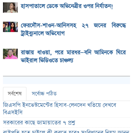
হাসপাতালে ডেকে অভিনেত্রীর ওপর নির্যাতন!
ফেরদৌস-শাওন-আনিসসহ ২৭ জনের বিরুদ্ধে
ট্রাইব্যুনালে অভিযোগ
রাস্তায় ধাওয়া, পরে মারধর—বনি আমিনকে ঘিরে
ভাইরাল ভিডিওতে চাঞ্চল্য
সর্বশেষ
সর্বোচ্চ পঠিত
জিএসপি ইনভেস্টমেন্টের হিসাব-লেনদেন খতিয়ে দেখবে
বিএসইসি
সরকারের কাছে জামায়াতের ৭ প্রশ্ন
রাষ্ট্রপতি হতে চাইলে কী করতে হবে? সংবিধানের নিয়ম জানুন