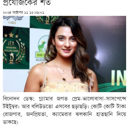
প্রযোজকের শর্ত
২০২৪ অক্টোবর ১১ ১৫:২৯:০১
বিনোদন ডেস্ক: গ্ল্যামার জগত প্রেম-ভালোবাসা-সাসপেন্সে
টইটুম্বর। আর বলিউডতো এসবের ছড়াছড়ি। কোটি কোটি টাকা
রোজগার, জনপ্রিয়তা, ক্যামেরার ঝলকানি হাতছানি দিয়ে
ডাকছে।