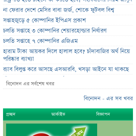
না ফেরার দেশে মেসির বাবা জর্জ, শোকে ফুটবল বিশ্ব
সপ্তাহজুড়ে ৫ কোম্পানির ইপিএস প্রকাশ
চলতি সপ্তাহে ৩ কোম্পানির শেয়ারহোল্ডার নির্ধারণ
চলতি সপ্তাহে ৭ কোম্পানির এজিএম
হারাম টাকা আয়কর দিলে হালাল হবে? চাঁদাবাজির অর্থ নিয়ে
পরিষ্কার ব্যাখ্যা
র‌্যাব বিলুপ্ত করে আসছে এসআরবি, খসড়া আইনে যা থাকছে
চাঁদের ছায়ায় ঢেকে যাবে সূর্য, কবে ও কোথায় দেখা যাবে
বিনোদন এর সর্বশেষ খবর
বিরল দৃশ্য
জুলাই জাদুঘরের অব্যবস্থাপনা নিয়ে ক্ষুব্ধ ফারুকী, দিলেন বড়
বিনোদন - এর সব খবর
পরামর্শ
প্রচ্ছদ
আর্কাইভ
বিজ্ঞাপন
স্বর্ণের দামে বড় কাটছাঁট, নতুন দর জানালো বাজুস
মন্ত্রিসভায় পরিবর্তনের হাওয়া, আলোচনায় যেসব নাম