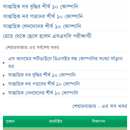
সাপ্তাহিক দর বৃদ্ধির শীর্ষ ১০ কোম্পানি
সাপ্তাহিক দর পতনের শীর্ষ ১০ কোম্পানি
সাপ্তাহিক লেনদেনের শীর্ষ ১০ কোম্পানি
মেয়ে থেকে ছেলে হলেন এসএসসি পরীক্ষার্থী
বিয়ের আগেই গর্ভবতী, মেয়েকে নদীতে ডুবিয়ে হত্যা বাবার
শেয়ারবাজার এর সর্বশেষ খবর
ভাইরাল মেসেজ নিয়ে ব্যাখ্যা দিলেন নাহিদ ইসলাম
এস আলমের শাটডাউনে ডিএসইর বন্ধ কোম্পানির সংখ্যা দাঁড়াল
তাপমাত্রা নিয়ে নতুন পূর্বাভাস দিল আবহাওয়া অফিস
৩৫
সাপ্তাহিক দর বৃদ্ধির শীর্ষ ১০ কোম্পানি
সহপাঠীদের ব্যক্তিগত ছবি বিদেশে পাঠানোর অভিযোগে উত্তাল
ইবি
সাপ্তাহিক দর পতনের শীর্ষ ১০ কোম্পানি
ড. ইউনূস বনাম তারেক রহমান—তুলনায় যা বললেন কাদের
সাপ্তাহিক লেনদেনের শীর্ষ ১০ কোম্পানি
সিদ্দিকী
শেয়ারবাজার - এর সব খবর
বাজুসের নতুন ঘোষণা, রেকর্ড দামে সোনা বিক্রি শুরু
আইনি নোটিশ পাঠালেন আসিফ মাহমুদ, ৭ দিনের
প্রচ্ছদ
আর্কাইভ
বিজ্ঞাপন
আল্টিমেটাম