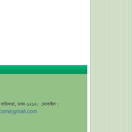
স্বর্ণের দামে বড় কাটছাঁট, নতুন দর
জানালো বাজুস
মন্ত্রিসভায় পরিবর্তনের হাওয়া, আলোচনায়
যেসব নাম
দেশের ২৩তম রাষ্ট্রপতি; শেষ মুহূর্তে
আলোচনায় যেসব নাম
শেখ হাসিনা, মামলা ও দেশে ফেরা নিয়ে
খোলামেলা সাকিব
সরকারি কর্মচারীদের জন্য নতুন বার্তা,
আলোচিত বেতন ইস্যু
ভারতকে ‘৭ নম্বর বিপদ সংকেত’ দেখাল
ঢাকা
জে, বারিধারা, ঢাকা-১২১২। মোবাইল :
সরকারি কর্মীদের বেতন বাড়ানো নিয়ে যা
com@gmail.com
বললেন প্রতিমন্ত্রী
এস আলমের শাটডাউনে ডিএসইর বন্ধ
কোম্পানির সংখ্যা দাঁড়াল ৩৫