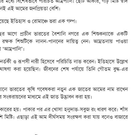
 মধ্যে বিশেষভাবে পরিচিত আম্রপালি। ছোট আকার, গাঢ় মিষ্টি স্বাদ
বলেই এই আমের জনপ্রিয়তা বেশি।
 রয়েছে ইতিহাস ও রোমাঞ্চে ভরা এক গল্প।
ছর আগে প্রাচীন ভারতের বৈশালি নগরে এক শিশুকন্যাকে একটি
রক্ষক শিশুটিকে লালন-পালনের দায়িত্ব নেন। আম্রতলায় পাওয়া
 ‘আম্রপালি’।
র্তকী ও রূপসী নারী হিসেবে পরিচিতি লাভ করেন। ইতিহাসে উল্লেখ
ঘোষণা করা হয়েছিল। জীবনের শেষ পর্যায়ে তিনি গৌতম বুদ্ধ-এর
সালে ভারতের কৃষি গবেষকরা নতুন এক জাতের আমের নাম রাখেন
র সংকরায়নের মাধ্যমে এই জাত উদ্ভাবন করা হয়।
ারের হয়। পাকার পর এর খোসা হলুদাভ-সবুজ রং ধারণ করে। শাঁস
ি মিষ্টি। এছাড়া এই আম দীর্ঘসময় সংরক্ষণ করা যায় বলেও বাজারে