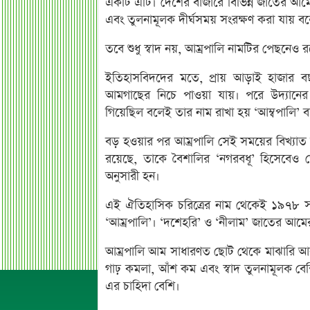
একটি এটি। দেশের বাজারে বিভিন্ন জাতের আমের
এবং তুলনামূলক দীর্ঘসময় সংরক্ষণ করা যায় 
তবে শুধু স্বাদ নয়, আম্রপালি নামটির পেছনেও
ইতিহাসবিদদের মতে, প্রায় আড়াই হাজার ব
আমগাছের নিচে পাওয়া যায়। পরে উদ্যানের 
গিয়েছিল বলেই তার নাম রাখা হয় ‘আম্বপালি’ বা
বড় হওয়ার পর আম্রপালি সেই সময়ের বিখ্যাত ন
রয়েছে, তাকে বৈশালির ‘নগরবধূ’ হিসেবেও 
অনুসারী হন।
এই ঐতিহাসিক চরিত্রের নাম থেকেই ১৯৭৮ 
‘আম্রপালি’। ‘দশেহরি’ ও ‘নীলাম’ জাতের আমে
আম্রপালি আম সাধারণত ছোট থেকে মাঝারি আক
গাঢ় কমলা, আঁশ কম এবং স্বাদ তুলনামূলক বেশ
এর চাহিদা বেশি।