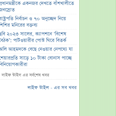
প্রধানমন্ত্রীকে একনজর দেখতে বাঁশখালীতে
জনস্রোত
রাষ্ট্রপতি নির্বাচন ও ৭০ অনুচ্ছেদ নিয়ে
শিশির মনিরের বক্তব্য
ছবি ২০২৩ সালের, ক্যাপশনে ‘বিশেষ
বৈঠক’: পাটওয়ারীর পোস্ট ঘিরে বিতর্ক
অলি আহমদকে বেছে নেওয়ার নেপথ্যে যা
শেয়ারপ্রতি সাড়ে ১০ টাকা বোনাস পাচ্ছে
বিনিয়োগকারীরা
পরীমনির বিয়ে নিয়ে হাসির রোল
লাইফ স্টাইল এর সর্বশেষ খবর
মনিটরিং দুর্বলতায় শেয়ারবাজারে পতন,
লাইফ স্টাইল - এর সব খবর
অভিযোগ বাজারসংশ্লিষ্টদের
ইসলামী ইন্স্যুরেন্সের দ্বিতীয় প্রান্তিক প্রকাশ
শেয়ার দাম অস্বাভাবিক বাড়ায় ডিএসইর
সতর্কবার্তা