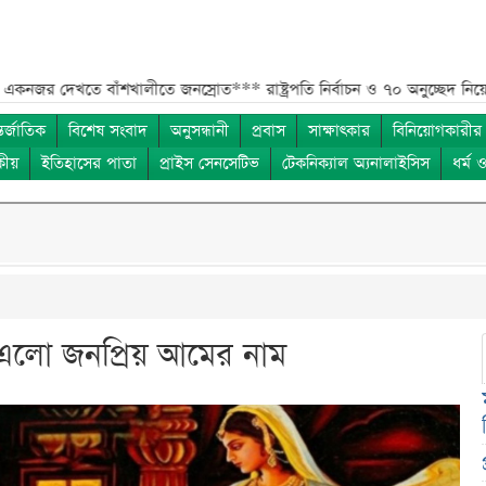
েখতে বাঁশখালীতে জনস্রোত***
রাষ্ট্রপতি নির্বাচন ও ৭০ অনুচ্ছেদ নিয়ে শিশির মনির
তর্জাতিক
বিশেষ সংবাদ
অনুসন্ধানী
প্রবাস
সাক্ষাৎকার
বিনিয়োগকারীর
কীয়
ইতিহাসের পাতা
প্রাইস সেনসেটিভ
টেকনিক্যাল অ্যনালাইসিস
ধর্ম 
 এলো জনপ্রিয় আমের নাম