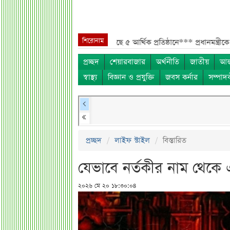
শিরোনাম
িয়োগকারীরা***
প্রশাসক বসছে ৫ আর্থিক প্রতিষ্ঠানে***
প্রধানমন্ত্রীকে একনজর দ
প্রচ্ছদ
শেয়ারবাজার
অর্থনীতি
জাতীয়
আন্
স্বাস্থ্য
বিজ্ঞান ও প্রযুক্তি
জবস কর্নার
সম্পাদ
প্রচ্ছদ
লাইফ স্টাইল
বিস্তারিত
যেভাবে নর্তকীর নাম থেকে
২০২৬ মে ২০ ১৮:৩০:০৪