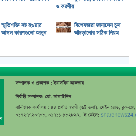
ও করণীয়
স্মৃতিশক্তি নষ্ট হওয়ার
বিশেষজ্ঞরা জানালেন চুল
আসল কারণগুলো জানুন
আঁচড়ানোর সঠিক নিয়ম
সম্পাদক ও প্রকাশক : ইয়াসমিন আকতার
নির্বাহী সম্পাদক: মো. সালাউদ্দিন
বানিজ্যিক কার্যালয় : ৪৪ প্রগতি স্বরণী (৬ষ্ট তলা), মেইন রোড, ব্লক-
০১৭২৭৭২০৭০৯, ০১৭১১-৯৯২৮২৪, ই-মেইল:
sharenews24.