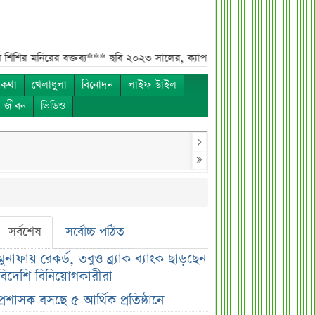
ের বক্তব্য***
ছবি ২০২৩ সালের, ক্যাপশনে ‘বিশেষ বৈঠক’: পাটওয়ারীর পোস্ট ঘির
 কথা
খেলাধুলা
বিনোদন
লাইফ স্টাইল
ও জীবন
ভিডিও
সর্বশেষ
সর্বোচ্চ পঠিত
মুনাফায় রেকর্ড, তবুও ব্র্যাক ব্যাংক ছাড়ছেন
বিদেশি বিনিয়োগকারীরা
প্রশাসক বসছে ৫ আর্থিক প্রতিষ্ঠানে