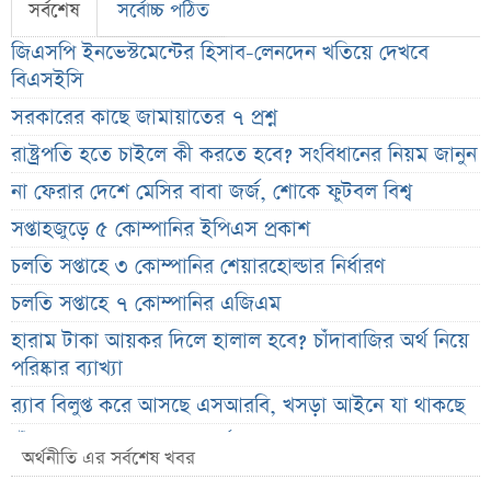
সর্বশেষ
সর্বোচ্চ পঠিত
জিএসপি ইনভেস্টমেন্টের হিসাব-লেনদেন খতিয়ে দেখবে
বিএসইসি
সরকারের কাছে জামায়াতের ৭ প্রশ্ন
রাষ্ট্রপতি হতে চাইলে কী করতে হবে? সংবিধানের নিয়ম জানুন
না ফেরার দেশে মেসির বাবা জর্জ, শোকে ফুটবল বিশ্ব
সপ্তাহজুড়ে ৫ কোম্পানির ইপিএস প্রকাশ
চলতি সপ্তাহে ৩ কোম্পানির শেয়ারহোল্ডার নির্ধারণ
চলতি সপ্তাহে ৭ কোম্পানির এজিএম
হারাম টাকা আয়কর দিলে হালাল হবে? চাঁদাবাজির অর্থ নিয়ে
পরিষ্কার ব্যাখ্যা
র‌্যাব বিলুপ্ত করে আসছে এসআরবি, খসড়া আইনে যা থাকছে
চাঁদের ছায়ায় ঢেকে যাবে সূর্য, কবে ও কোথায় দেখা যাবে
অর্থনীতি এর সর্বশেষ খবর
বিরল দৃশ্য