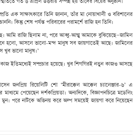
িতে গত ৬ এপ্রিল উত্তরায় সম্পন্ন হয় তাঁদের বিয়ের অনুষ্ঠান।
্প্রতি এক সাক্ষাৎকারে তিনি জানান, তাঁর মা নোয়াখালী ও বরিশালের
নি। কিন্তু শেষ পর্যন্ত পরিবারের পরামর্শে রাজি হন তিনি।
ছে। আমি রাজি ছিলাম না, পরে আব্বু-আম্মু আমাকে বুঝিয়েছে—জামিল
ত মনে হলো, আসলে ভালো-মন্দ মানুষ সব জায়গাতেই আছে। জামিলের
ে খুব ভালো মানুষ।’
 কাজ ইতিমধ্যেই সম্প্রচার হয়েছে। খুব শিগগিরই নতুন কাজও আসছে
ন জনপ্রিয় রিয়েলিটি শো ‘মীরাক্কেল আক্কেল চ্যালেঞ্জার-৬’ এ
াধ্যমে পেয়েছেন দর্শকপ্রিয়তা। অন্যদিকে, বিজ্ঞাপনচিত্রে মডেলিং
েদ মুন। পরে নাটকে অভিনয় করে অল্প সময়েই জায়গা করে নিয়েছেন