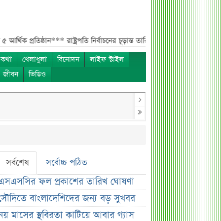
তিষ্ঠান***
রাষ্ট্রপতি নির্বাচনের চূড়ান্ত তারিখ ঘোষণা***
সাকিবের বাড়িতে হামলার প
 কথা
খেলাধুলা
বিনোদন
লাইফ স্টাইল
ও জীবন
ভিডিও
সর্বশেষ
সর্বোচ্চ পঠিত
এসএসসির ফল প্রকাশের তারিখ ঘোষণা
সৌদিতে বাংলাদেশিদের জন্য বড় সুখবর
নয় মাসের স্থবিরতা কাটিয়ে আবার গ্যাস