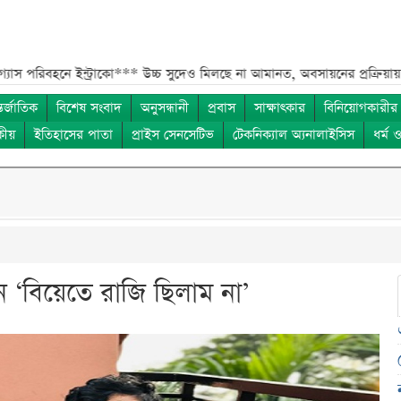
ে ইন্ট্রাকো***
উচ্চ সুদেও মিলছে না আমানত, অবসায়নের প্রক্রিয়ায় ৫ আর্থিক প্র
তর্জাতিক
বিশেষ সংবাদ
অনুসন্ধানী
প্রবাস
সাক্ষাৎকার
বিনিয়োগকারীর
কীয়
ইতিহাসের পাতা
প্রাইস সেনসেটিভ
টেকনিক্যাল অ্যনালাইসিস
ধর্ম 
 ‘বিয়েতে রাজি ছিলাম না’