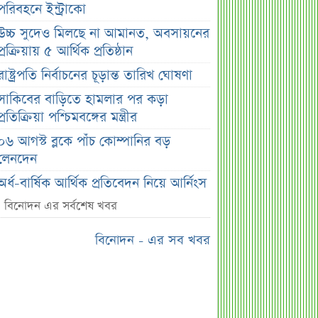
পরিবহনে ইন্ট্রাকো
উচ্চ সুদেও মিলছে না আমানত, অবসায়নের
প্রক্রিয়ায় ৫ আর্থিক প্রতিষ্ঠান
রাষ্ট্রপতি নির্বাচনের চূড়ান্ত তারিখ ঘোষণা
সাকিবের বাড়িতে হামলার পর কড়া
প্রতিক্রিয়া পশ্চিমবঙ্গের মন্ত্রীর
০৬ আগস্ট ব্লকে পাঁচ কোম্পানির বড়
লেনদেন
অর্ধ-বার্ষিক আর্থিক প্রতিবেদন নিয়ে আর্নিংস
ডিসক্লোজার করবে ব্র্যাক ব্যাংক
বিনোদন এর সর্বশেষ খবর
কর্ণফুলী ইন্স্যুরেন্সের অর্ধ-বার্ষিক সম্মেলন
বিনোদন - এর সব খবর
অনুষ্ঠিত
৭৫ হাজার ২৮৩ শেয়ার মনোনীত
উত্তরাধিকারীর নামে হস্তান্তর
আস্থা থাকলেও বাজারে অস্থিরতা, তদারকি