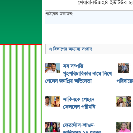
শেয়ারনিউজ২৪ ইউটিউব চ্য
পাঠকের মতামত:
এ বিভাগের অন্যান্য সংবাদ
সব সম্পত্তি
গৃহপরিচারিকার নামে লিখে
গেলেন জনপ্রিয় অভিনেতা
পরিবারের 
সাকিবকে পেছনে
ফেললেন পরীমনি
ফেরদৌস-শাওন-