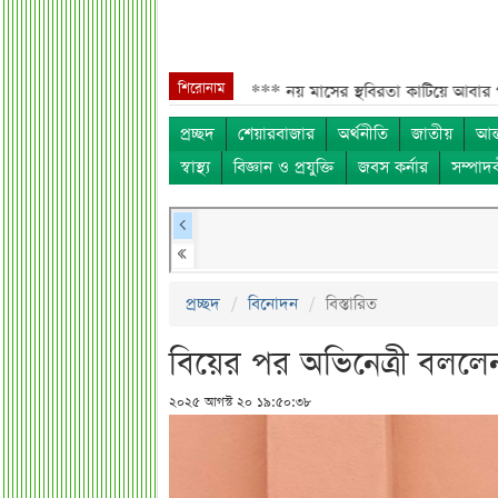
শিরোনাম
ংলাদেশিদের জন্য বড় সুখবর***
নয় মাসের স্থবিরতা কাটিয়ে আবার গ্যাস পরিবহন
প্রচ্ছদ
শেয়ারবাজার
অর্থনীতি
জাতীয়
আন্
স্বাস্থ্য
বিজ্ঞান ও প্রযুক্তি
জবস কর্নার
সম্পাদ
প্রচ্ছদ
বিনোদন
বিস্তারিত
বিয়ের পর অভিনেত্রী বললেন
২০২৫ আগস্ট ২০ ১৯:৫০:৩৮