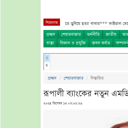
শিরোনাম
 আগেই গর্ভবতী, মেয়েকে নদীতে ডুবিয়ে হত্যা বাবার***
ভাইরাল মেসেজ নিয়ে ব
প্রচ্ছদ
শেয়ারবাজার
অর্থনীতি
জাতীয়
আন্
স্বাস্থ্য
বিজ্ঞান ও প্রযুক্তি
জবস কর্নার
সম্পাদ
প্রচ্ছদ
শেয়ারবাজার
বিস্তারিত
রূপালী ব্যাংকের নতুন এম
২০২৪ ডিসেম্বর ১৩ ০৭:০২:২৬