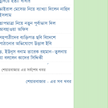
ডুবিয়ে হত্যা বাবার
ভাইরাল মেসেজ নিয়ে ব্যাখ্যা দিলেন নাহিদ
ইসলাম
তাপমাত্রা নিয়ে নতুন পূর্বাভাস দিল
আবহাওয়া অফিস
সহপাঠীদের ব্যক্তিগত ছবি বিদেশে
পাঠানোর অভিযোগে উত্তাল ইবি
ড. ইউনূস বনাম তারেক রহমান—তুলনায়
যা বললেন কাদের সিদ্দিকী
বাজুসের নতুন ঘোষণা, রেকর্ড দামে সোনা
শেয়ারবাজার এর সর্বশেষ খবর
বিক্রি শুরু
আইনি নোটিশ পাঠালেন আসিফ মাহমুদ, ৭
শেয়ারবাজার - এর সব খবর
দিনের আল্টিমেটাম
প্রশাসক সরল, নতুন অধ্যায়ে সোশ্যাল
ইসলামী ব্যাংক