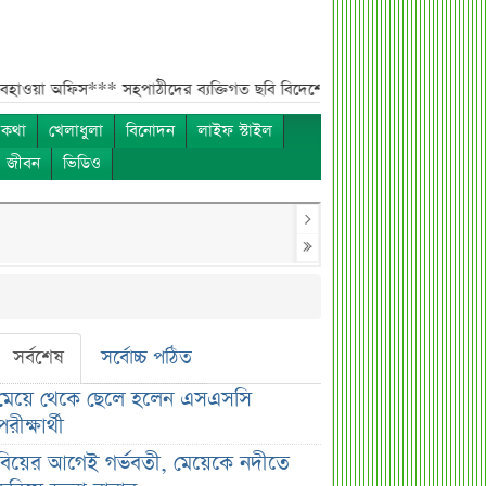
 অফিস***
সহপাঠীদের ব্যক্তিগত ছবি বিদেশে পাঠানোর অভিযোগে উত্তাল ইবি***
 কথা
খেলাধুলা
বিনোদন
লাইফ স্টাইল
ও জীবন
ভিডিও
সর্বশেষ
সর্বোচ্চ পঠিত
মেয়ে থেকে ছেলে হলেন এসএসসি
পরীক্ষার্থী
বিয়ের আগেই গর্ভবতী, মেয়েকে নদীতে