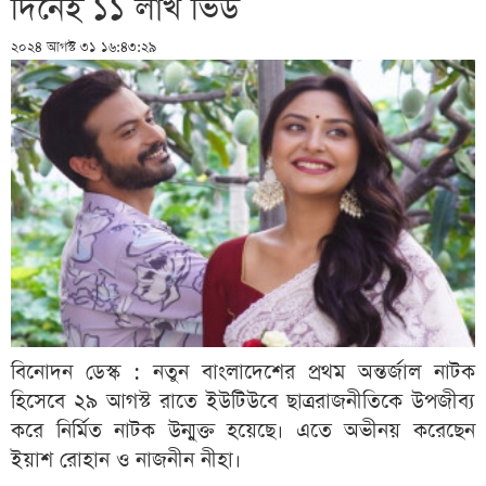
দিনেই ১১ লাখ ভিউ
২০২৪ আগস্ট ৩১ ১৬:৪৩:২৯
বিনোদন ডেস্ক : নতুন বাংলাদেশের প্রথম অন্তর্জাল নাটক
হিসেবে ২৯ আগস্ট রাতে ইউটিউবে ছাত্ররাজনীতিকে উপজীব্য
করে নির্মিত নাটক উন্মুক্ত হয়েছে। এতে অভীনয় করেছেন
ইয়াশ রোহান ও নাজনীন নীহা।