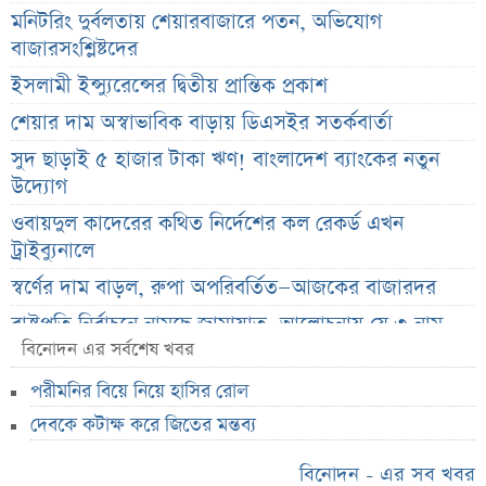
মনিটরিং দুর্বলতায় শেয়ারবাজারে পতন, অভিযোগ
বাজারসংশ্লিষ্টদের
ইসলামী ইন্স্যুরেন্সের দ্বিতীয় প্রান্তিক প্রকাশ
শেয়ার দাম অস্বাভাবিক বাড়ায় ডিএসইর সতর্কবার্তা
সুদ ছাড়াই ৫ হাজার টাকা ঋণ! বাংলাদেশ ব্যাংকের নতুন
উদ্যোগ
ওবায়দুল কাদেরের কথিত নির্দেশের কল রেকর্ড এখন
ট্রাইব্যুনালে
স্বর্ণের দাম বাড়ল, রুপা অপরিবর্তিত—আজকের বাজারদর
রাষ্ট্রপতি নির্বাচনে নামছে জামায়াত, আলোচনায় যে ৩ নাম
বিনোদন এর সর্বশেষ খবর
দেবকে কটাক্ষ করে জিতের মন্তব্য
পরীমনির বিয়ে নিয়ে হাসির রোল
বাংলাদেশ-ভারত সম্পর্কে নতুন সমীকরণ
দেবকে কটাক্ষ করে জিতের মন্তব্য
জিএসপি ইনভেস্টমেন্টের হিসাব-লেনদেন খতিয়ে দেখবে
বিএসইসি
বিনোদন - এর সব খবর