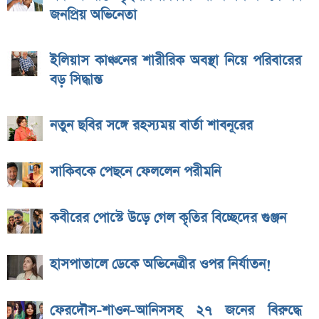
জনপ্রিয় অভিনেতা
ইলিয়াস কাঞ্চনের শারীরিক অবস্থা নিয়ে পরিবারের
বড় সিদ্ধান্ত
নতুন ছবির সঙ্গে রহস্যময় বার্তা শাবনূরের
সাকিবকে পেছনে ফেললেন পরীমনি
কবীরের পোস্টে উড়ে গেল কৃতির বিচ্ছেদের গুঞ্জন
হাসপাতালে ডেকে অভিনেত্রীর ওপর নির্যাতন!
ফেরদৌস-শাওন-আনিসসহ ২৭ জনের বিরুদ্ধে