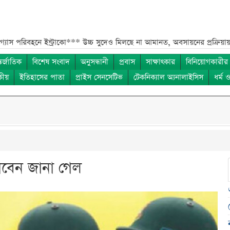
ইন্ট্রাকো***
উচ্চ সুদেও মিলছে না আমানত, অবসায়নের প্রক্রিয়ায় ৫ আর্থিক প্রতি
তর্জাতিক
বিশেষ সংবাদ
অনুসন্ধানী
প্রবাস
সাক্ষাৎকার
বিনিয়োগকারীর
কীয়
ইতিহাসের পাতা
প্রাইস সেনসেটিভ
টেকনিক্যাল অ্যনালাইসিস
ধর্ম 
াবেন জানা গেল