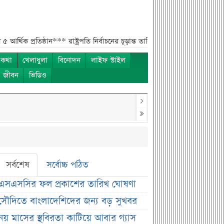
ষ্ঠান***
রাষ্ট্রপতি নির্বাচনের চূড়ান্ত তারিখ ঘোষণা***
সাকিবের বাড়িতে হামলার পর 
 কথা
খেলাধুলা
বিনোদন
লাইফ স্টাইল
ও জীবন
ভিডিও
সর্বশেষ
সর্বোচ্চ পঠিত
এসএসসির ফল প্রকাশের তারিখ ঘোষণা
সৌদিতে বাংলাদেশিদের জন্য বড় সুখবর
নয় মাসের স্থবিরতা কাটিয়ে আবার গ্যাস