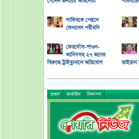
গেলেন জনপ্রিয় অভিনেতা
পরিবারের 
সাকিবকে পেছনে
ফেললেন পরীমনি
ফেরদৌস-শাওন-
আনিসসহ ২৭ জনের
বিরুদ্ধে ট্রাইব্যুনালে অভিযোগ
ভাইরাল ভ
প্রচ্ছদ
আর্কাইভ
বিজ্ঞাপন