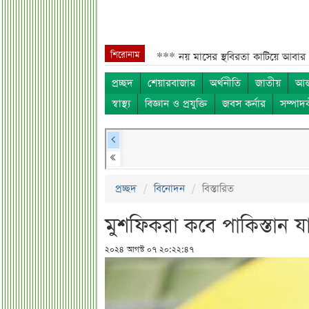
শিরোনাম
াদেশিদের জন্য বড় সুখবর***
নয় মাসের স্থবিরতা কাটিয়ে আবার গ্যাস পরিবহনে 
প্রচ্ছদ
শেয়ারবাজার
অর্থনীতি
জাতীয়
আন্
স্বাস্থ্য
বিজ্ঞান ও প্রযুক্তি
জবস কর্নার
সম্পাদ
প্রচ্ছদ
বিনোদন
বিস্তারিত
মুশফিকরা কবে পাকিস্তান য
২০২৪ আগস্ট ০৭ ২০:২২:৪৭