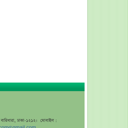
এসএসসি ফল নিয়ে বড় সিদ্ধান্ত আসছে
বৃহস্পতিবার
কীভাবে জন্ম নিল ‘৩৬ জুলাই’?
এক পোস্টেই চমকে দিলেন ময়ূখ রঞ্জন ঘোষ
‘ভুয়া’ স্লোগানের জবাবে যা বললেন রাশেদ
খান
শেখ হাসিনাকে উদ্দেশ করে যা বললেন
রাষ্ট্রপতি
সব সম্পত্তি গৃহপরিচারিকার নামে লিখে
গেলেন জনপ্রিয় অভিনেতা
দুবাইয়ে মাত্র ২০ মিনিটে ৭ বিস্ফোরণ
জাকারবার্গকে ৩ দিনের আলটিমেটাম
ভারতের
সরকারি ওয়েবসাইটে ‘Error 503’,
জে, বারিধারা, ঢাকা-১২১২। মোবাইল :
কারণ জানালেন উপদেষ্টা
com@gmail.com