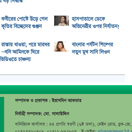
বড় সিদ্ধান্ত
কবীরের পোস্টে উড়ে গেল
হাসপাতালে ডেকে
কৃতির বিচ্ছেদের গুঞ্জন
অভিনেত্রীর ওপর নির্যাতন!
রাস্তায় ধাওয়া, পরে মারধর
বাংলার পর্যটন শিল্পের
—বনি আমিনকে ঘিরে
নতুন মুখ সানি লিওন
িডিওতে চাঞ্চল্য
সম্পাদক ও প্রকাশক : ইয়াসমিন আকতার
নির্বাহী সম্পাদক: মো. সালাউদ্দিন
বানিজ্যিক কার্যালয় : ৪৪ প্রগতি স্বরণী (৬ষ্ট তলা), মেইন রোড, ব্লক-
০১৭২৭৭২০৭০৯, ০১৭১১-৯৯২৮২৪, ই-মেইল:
sharenews24.