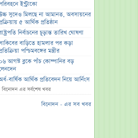
পরিবহনে ইন্ট্রাকো
উচ্চ সুদেও মিলছে না আমানত, অবসায়নের
প্রক্রিয়ায় ৫ আর্থিক প্রতিষ্ঠান
রাষ্ট্রপতি নির্বাচনের চূড়ান্ত তারিখ ঘোষণা
সাকিবের বাড়িতে হামলার পর কড়া
প্রতিক্রিয়া পশ্চিমবঙ্গের মন্ত্রীর
০৬ আগস্ট ব্লকে পাঁচ কোম্পানির বড়
লেনদেন
অর্ধ-বার্ষিক আর্থিক প্রতিবেদন নিয়ে আর্নিংস
ডিসক্লোজার করবে ব্র্যাক ব্যাংক
বিনোদন এর সর্বশেষ খবর
কর্ণফুলী ইন্স্যুরেন্সের অর্ধ-বার্ষিক সম্মেলন
বিনোদন - এর সব খবর
অনুষ্ঠিত
৭৫ হাজার ২৮৩ শেয়ার মনোনীত
উত্তরাধিকারীর নামে হস্তান্তর
আস্থা থাকলেও বাজারে অস্থিরতা, তদারকি