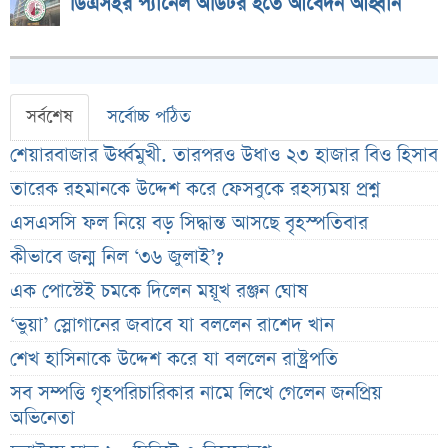
ডিএসইর প্যানেল অডিটর হতে আবেদন আহ্বান
সর্বশেষ
সর্বোচ্চ পঠিত
শেয়ারবাজার ঊর্ধ্বমুখী. তারপরও উধাও ২৩ হাজার বিও হিসাব
তারেক রহমানকে উদ্দেশ করে ফেসবুকে রহস্যময় প্রশ্ন
এসএসসি ফল নিয়ে বড় সিদ্ধান্ত আসছে বৃহস্পতিবার
কীভাবে জন্ম নিল ‘৩৬ জুলাই’?
এক পোস্টেই চমকে দিলেন ময়ূখ রঞ্জন ঘোষ
‘ভুয়া’ স্লোগানের জবাবে যা বললেন রাশেদ খান
শেখ হাসিনাকে উদ্দেশ করে যা বললেন রাষ্ট্রপতি
সব সম্পত্তি গৃহপরিচারিকার নামে লিখে গেলেন জনপ্রিয়
অভিনেতা