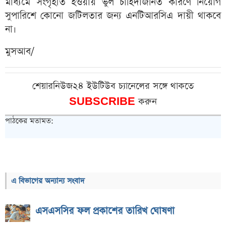
মাধ্যমে সংগৃহীত হওয়ায় ভুল চাহিদাজনিত কারণে নিয়োগ
সুপারিশে কোনো জটিলতার জন্য এনটিআরসিএ দায়ী থাকবে
না।
মুসআব/
শেয়ারনিউজ২৪ ইউটিউব চ্যানেলের সঙ্গে থাকতে
SUBSCRIBE
করুন
পাঠকের মতামত:
এ বিভাগের অন্যান্য সংবাদ
এসএসসির ফল প্রকাশের তারিখ ঘোষণা