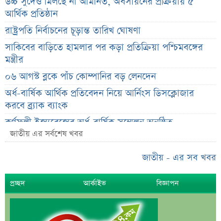
উচ্চ সুদেও মিলছে না আমানত, অবসায়নের প্রক্রিয়ায় ৫
আর্থিক প্রতিষ্ঠান
রাষ্ট্রপতি নির্বাচনের চূড়ান্ত তারিখ ঘোষণা
সাকিবের বাড়িতে হামলার পর কড়া প্রতিক্রিয়া পশ্চিমবঙ্গের
মন্ত্রীর
০৬ আগস্ট ব্লকে পাঁচ কোম্পানির বড় লেনদেন
অর্ধ-বার্ষিক আর্থিক প্রতিবেদন নিয়ে আর্নিংস ডিসক্লোজার
করবে ব্র্যাক ব্যাংক
কর্ণফুলী ইন্স্যুরেন্সের অর্ধ-বার্ষিক সম্মেলন অনুষ্ঠিত
জাতীয় এর সর্বশেষ খবর
৭৫ হাজার ২৮৩ শেয়ার মনোনীত উত্তরাধিকারীর নামে
হস্তান্তর
জাতীয় - এর সব খবর
আস্থা থাকলেও বাজারে অস্থিরতা, তদারকি বাড়ানোর পরামর্শ
প্রচ্ছদ
আর্কাইভ
বিজ্ঞাপন
০৬ আগস্ট লেনদেনের শীর্ষ ১০ শেয়ার
০৬ আগস্ট দর পতনের শীর্ষ ১০ শেয়ার
০৬ আগস্ট দর বৃদ্ধির শীর্ষ ১০ শেয়ার