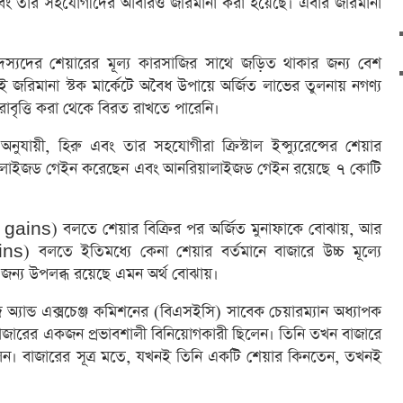
রু এবং তার সহযোগীদের আবারও জরিমানা করা হয়েছে। এবার জরিমানা
্যদের শেয়ারের মূল্য কারসাজির সাথে জড়িত থাকার জন্য বেশ
রই জরিমানা স্টক মার্কেটে অবৈধ উপায়ে অর্জিত লাভের তুলনায় নগণ্য
াবৃত্তি করা থেকে বিরত রাখতে পারেনি।
ুযায়ী, হিরু এবং তার সহযোগীরা ক্রিস্টাল ইন্স্যুরেন্সের শেয়ার
িয়ালাইজড গেইন করেছেন এবং আনরিয়ালাইজড গেইন রয়েছে ৭ কোটি
ains) বলতে শেয়ার বিক্রির পর অর্জিত মুনাফাকে বোঝায়, আর
বলতে ইতিমধ্যে কেনা শেয়ার বর্তমানে বাজারে উচ্চ মূল্যে
র জন্য উপলব্ধ রয়েছে এমন অর্থ বোঝায়।
অ্যান্ড এক্সচেঞ্জ কমিশনের (বিএসইসি) সাবেক চেয়ারম্যান অধ্যাপক
াজারের একজন প্রভাবশালী বিনিয়োগকারী ছিলেন। তিনি তখন বাজারে
েন। বাজারের সূত্র মতে, যখনই তিনি একটি শেয়ার কিনতেন, তখনই