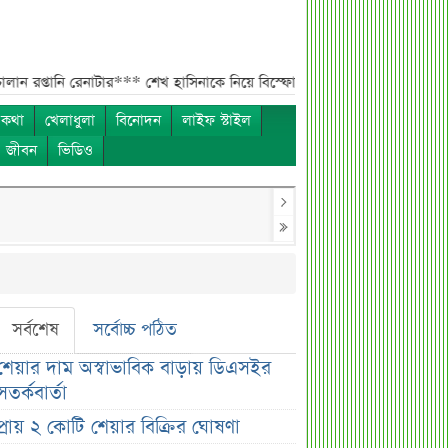
রেনাটার***
শেখ হাসিনাকে নিয়ে বিস্ফোরক মন্তব্য সোহেল তাজের***
ন্যাশনাল ফি
 কথা
খেলাধুলা
বিনোদন
লাইফ স্টাইল
ও জীবন
ভিডিও
সর্বশেষ
সর্বোচ্চ পঠিত
শেয়ার দাম অস্বাভাবিক বাড়ায় ডিএসইর
সতর্কবার্তা
প্রায় ২ কোটি শেয়ার বিক্রির ঘোষণা