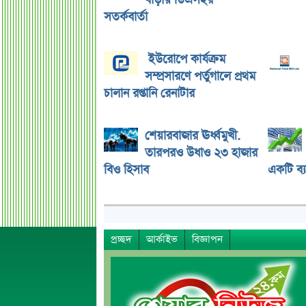
বাড়ায় ডিএসইর
সতর্কবার্তা
ইউরোপে কার্যক্রম
সম্প্রসারণে পর্তুগালে প্রথম
চালান রপ্তানি রেনাটার
শেয়ারবাজার ঊর্ধ্বমুখী.
তারপরও উধাও ২৩ হাজার
বিও হিসাব
একটি ব্
প্রচ্ছদ
আর্কাইভ
বিজ্ঞাপন