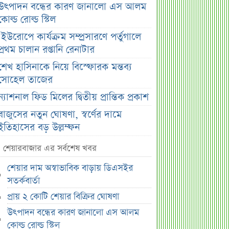
উৎপাদন বন্ধের কারণ জানালো এস আলম
কোল্ড রোল্ড স্টিল
ইউরোপে কার্যক্রম সম্প্রসারণে পর্তুগালে
প্রথম চালান রপ্তানি রেনাটার
শেখ হাসিনাকে নিয়ে বিস্ফোরক মন্তব্য
সোহেল তাজের
ন্যাশনাল ফিড মিলের দ্বিতীয় প্রান্তিক প্রকাশ
বাজুসের নতুন ঘোষণা, স্বর্ণের দামে
ইতিহাসের বড় উল্লম্ফন
হাসিনার প্রোগ্রাম থেকে যে কারণে বের হয়ে
শেয়ারবাজার এর সর্বশেষ খবর
গেলেন ৪৪০০০ দর্শক
শেয়ার দাম অস্বাভাবিক বাড়ায় ডিএসইর
শেখ হাসিনার বক্তব্য ঘিরে ভারতকে কড়া
সতর্কবার্তা
বার্তা বাংলাদেশের
প্রায় ২ কোটি শেয়ার বিক্রির ঘোষণা
বাংলাদেশ নিয়ে নতুন বিতর্ক, মুখ খুললেন
উৎপাদন বন্ধের কারণ জানালো এস আলম
সজীব ওয়াজেদ জয়
কোল্ড রোল্ড স্টিল