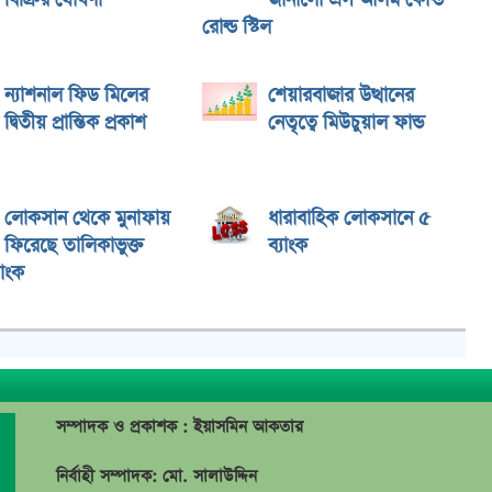
বিক্রির ঘোষণা
জানালো এস আলম কোল্ড
রোল্ড স্টিল
ন্যাশনাল ফিড মিলের
শেয়ারবাজার উত্থানের
দ্বিতীয় প্রান্তিক প্রকাশ
নেতৃত্বে মিউচুয়াল ফান্ড
লোকসান থেকে মুনাফায়
ধারাবাহিক লোকসানে ৫
ফিরেছে তালিকাভুক্ত
ব্যাংক
যাংক
সম্পাদক ও প্রকাশক : ইয়াসমিন আকতার
নির্বাহী সম্পাদক: মো. সালাউদ্দিন