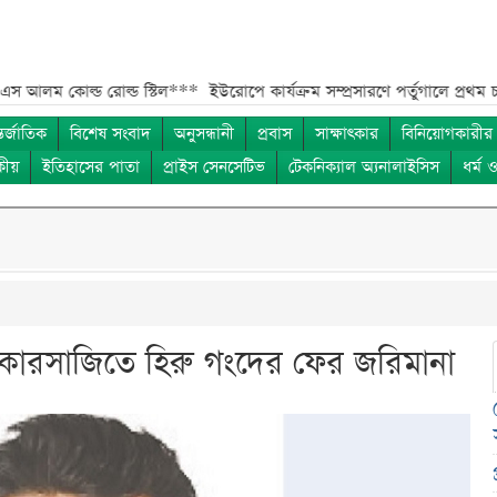
 রোল্ড স্টিল***
ইউরোপে কার্যক্রম সম্প্রসারণে পর্তুগালে প্রথম চালান রপ্তানি 
তর্জাতিক
বিশেষ সংবাদ
অনুসন্ধানী
প্রবাস
সাক্ষাৎকার
বিনিয়োগকারীর
কীয়
ইতিহাসের পাতা
প্রাইস সেনসেটিভ
টেকনিক্যাল অ্যনালাইসিস
ধর্ম 
েয়ার কারসাজিতে হিরু গংদের ফের জরিমানা