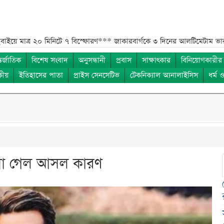
২০ মিনিটে ৭ বিস্ফোরণ***
জাকারবার্গকে ৩ দিনের আলটিমেটাম ভারতের***
সরক
তর্জাতিক
বিশেষ সংবাদ
অনুসন্ধানী
প্রবাস
সাক্ষাৎকার
বিনিয়োগকারীর
কীয়
ইতিহাসের পাতা
প্রাইস সেনসেটিভ
টেকনিক্যাল অ্যনালাইসিস
ধর্ম 
ানা গেল আসল কারণ