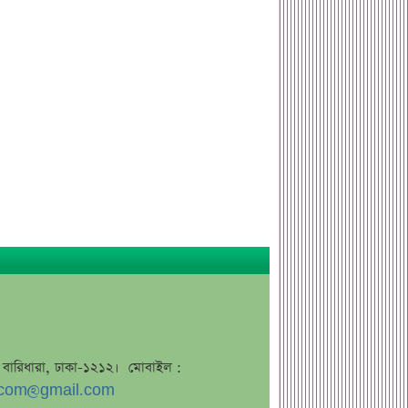
লেনদেন
০৪ আগস্ট লেনদেনের শীর্ষ ১০ শেয়ার
০৪ আগস্ট দর পতনের শীর্ষ ১০ শেয়ার
সীমিত পরিসরে ওঠানামা করছে বাজার,
সতর্ক অবস্থানে বিনিয়োগকারীরা
০৪ আগস্ট দর বৃদ্ধির শীর্ষ ১০ শেয়ার
৫ আগস্ট উপলক্ষে জরুরি ঘোষণা
প্রধানমন্ত্রী তারেক রহমানকে নিয়ে
‘আপত্তিকর’ পোস্ট
ক্ষমা চেয়ে হুমকি প্রত্যাহারের দাবি তাসনিম
জারার, চাইলেন গণশুনানি
অনুমোদিত মূলধন দ্বিগুণ করলো ব্যাংক
এশিয়া
জে, বারিধারা, ঢাকা-১২১২। মোবাইল :
মেঘনা পেট্রোলিয়ামের চেয়ারম্যান নিয়োগ
com@gmail.com