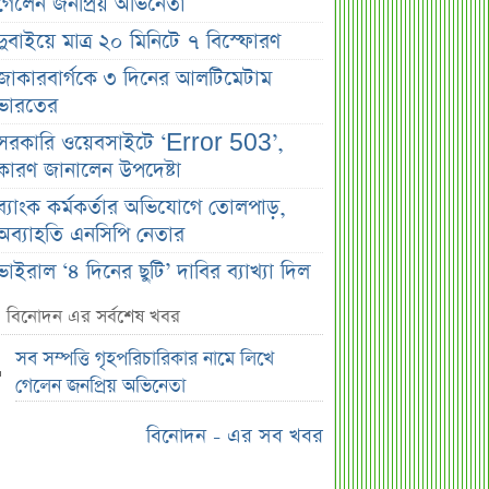
গেলেন জনপ্রিয় অভিনেতা
দুবাইয়ে মাত্র ২০ মিনিটে ৭ বিস্ফোরণ
জাকারবার্গকে ৩ দিনের আলটিমেটাম
ভারতের
সরকারি ওয়েবসাইটে ‘Error 503’,
কারণ জানালেন উপদেষ্টা
ব্যাংক কর্মকর্তার অভিযোগে তোলপাড়,
অব্যাহতি এনসিপি নেতার
ভাইরাল ‘৪ দিনের ছুটি’ দাবির ব্যাখ্যা দিল
জনপ্রশাসন মন্ত্রণালয়
বিনোদন এর সর্বশেষ খবর
জাতির উদ্দেশে যা বললেন ড. ইউনূস
সব সম্পত্তি গৃহপরিচারিকার নামে লিখে
আগামী ৪ দিনের আবহাওয়া নিয়ে বড়
গেলেন জনপ্রিয় অভিনেতা
সতর্কবার্তা
বিনোদন - এর সব খবর
লোকসান থেকে মুনাফায় ফিরেছে
তালিকাভুক্ত একটি ব্যাংক