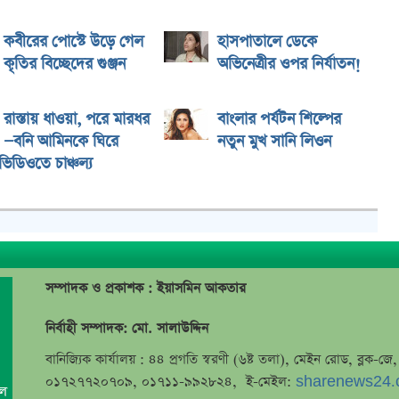
কবীরের পোস্টে উড়ে গেল
হাসপাতালে ডেকে
কৃতির বিচ্ছেদের গুঞ্জন
অভিনেত্রীর ওপর নির্যাতন!
রাস্তায় ধাওয়া, পরে মারধর
বাংলার পর্যটন শিল্পের
—বনি আমিনকে ঘিরে
নতুন মুখ সানি লিওন
িডিওতে চাঞ্চল্য
সম্পাদক ও প্রকাশক : ইয়াসমিন আকতার
নির্বাহী সম্পাদক: মো. সালাউদ্দিন
বানিজ্যিক কার্যালয় : ৪৪ প্রগতি স্বরণী (৬ষ্ট তলা), মেইন রোড, ব্লক-
০১৭২৭৭২০৭০৯, ০১৭১১-৯৯২৮২৪, ই-মেইল:
sharenews24.