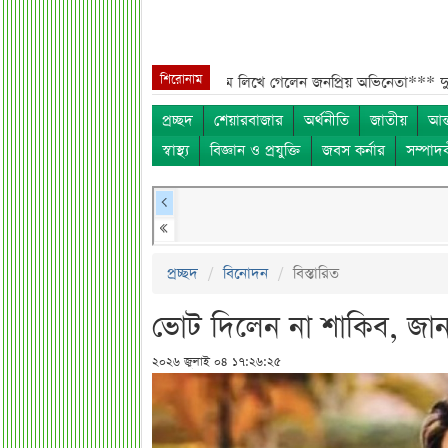
শিরোনাম
সম্পত্তি গৃহপরিচারিকার নামে লিখে গেলেন জনপ্রিয় অভিনেতা***
দুবাইয়ে মাত্র 
প্রচ্ছদ
শেয়ারবাজার
অর্থনীতি
জাতীয়
আন্
স্বাস্থ্য
বিজ্ঞান ও প্রযুক্তি
জবস কর্নার
সম্পাদ
প্রচ্ছদ
বিনোদন
বিস্তারিত
ভোট দিলেন না শাকিব, জ
২০২৬ জুলাই ০৪ ১৭:২৬:২৫