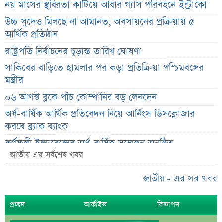
নয় মাসের স্থবিরতা কাটিয়ে আবার গ্যাস পরিবহনে ইন্ট্রাকো
উচ্চ সুদেও মিলছে না আমানত, অবসায়নের প্রক্রিয়ায় ৫
আর্থিক প্রতিষ্ঠান
রাষ্ট্রপতি নির্বাচনের চূড়ান্ত তারিখ ঘোষণা
সাকিবের বাড়িতে হামলার পর কড়া প্রতিক্রিয়া পশ্চিমবঙ্গের
মন্ত্রীর
০৬ আগস্ট ব্লকে পাঁচ কোম্পানির বড় লেনদেন
অর্ধ-বার্ষিক আর্থিক প্রতিবেদন নিয়ে আর্নিংস ডিসক্লোজার
করবে ব্র্যাক ব্যাংক
কর্ণফুলী ইন্স্যুরেন্সের অর্ধ-বার্ষিক সম্মেলন অনুষ্ঠিত
জাতীয় এর সর্বশেষ খবর
৭৫ হাজার ২৮৩ শেয়ার মনোনীত উত্তরাধিকারীর নামে
হস্তান্তর
জাতীয় - এর সব খবর
আস্থা থাকলেও বাজারে অস্থিরতা, তদারকি বাড়ানোর পরামর্শ
প্রচ্ছদ
আর্কাইভ
বিজ্ঞাপন
০৬ আগস্ট লেনদেনের শীর্ষ ১০ শেয়ার