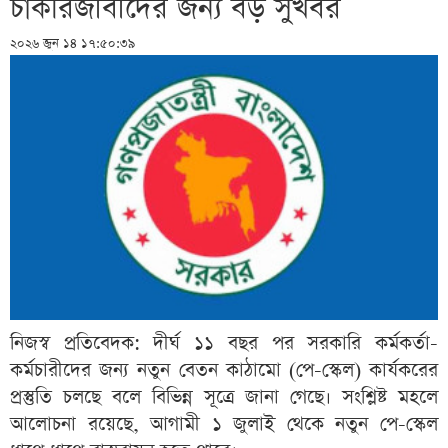
চাকরিজীবীদের জন্য বড় সুখবর
২০২৬ জুন ১৪ ১৭:৫০:৩৯
নিজস্ব প্রতিবেদক: দীর্ঘ ১১ বছর পর সরকারি কর্মকর্তা-
কর্মচারীদের জন্য নতুন বেতন কাঠামো (পে-স্কেল) কার্যকরের
প্রস্তুতি চলছে বলে বিভিন্ন সূত্রে জানা গেছে। সংশ্লিষ্ট মহলে
আলোচনা রয়েছে, আগামী ১ জুলাই থেকে নতুন পে-স্কেল