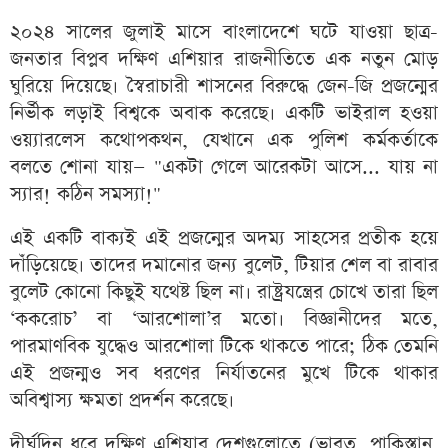
২০২৪ সালের জুলাই মাসে বাংলাদেশে ঘটে যাওয়া ছাত্র-
জনতার বিপ্লব দক্ষিণ এশিয়ার রাজনীতিতে এক নতুন মোড়
ঘুরিয়ে দিয়েছে। স্বৈরাচারী শাসনের বিরুদ্ধে জেন-জি প্রজন্মের
নির্ভীক লড়াই বিশ্বকে অবাক করেছে। একটি ভাইরাল হওয়া
ওয়্যারলেস কথোপকথন, যেখানে এক পুলিশ কর্মকর্তাকে
বলতে শোনা যায়— "একটা গেলে আরেকটা আসে... যায় না
স্যার! কঠিন সমস্যা!"
এই একটি বাক্যই এই প্রজন্মের অদম্য সাহসের প্রতীক হয়ে
দাঁড়িয়েছে। তাদের দমানোর জন্য বুলেট, টিয়ার শেল বা রাবার
বুলেট কোনো কিছুই যথেষ্ট ছিল না। রাষ্ট্রযন্ত্রের চোখে তারা ছিল
‘ককরোচ’ বা ‘আরশোলা’র মতো। বিজ্ঞানীদের মতে,
পারমাণবিক যুদ্ধেও আরশোলা টিকে থাকতে পারে; ঠিক তেমনি
এই প্রজন্মও সব ধরণের নির্যাতনের মুখে টিকে থাকার
অবিশ্বাস্য ক্ষমতা প্রদর্শন করেছে।
দীর্ঘদিন ধরে দক্ষিণ এশিয়ার দেশগুলোতে (ভারত, পাকিস্তান,