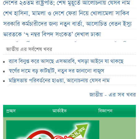
দেশের ২৩তম রাষ্ট্রপতি; শেষ মুহূর্তে আলোচনায় যেসব নাম
শেখ হাসিনা, মামলা ও দেশে ফেরা নিয়ে খোলামেলা সাকিব
সরকারি কর্মচারীদের জন্য নতুন বার্তা, আলোচিত বেতন ইস্যু
ভারতকে ‘৭ নম্বর বিপদ সংকেত’ দেখাল ঢাকা
সরকারি কর্মীদের বেতন বাড়ানো নিয়ে যা বললেন প্রতিমন্ত্রী
জাতীয় এর সর্বশেষ খবর
এস আলমের শাটডাউনে ডিএসইর বন্ধ কোম্পানির সংখ্যা
র‌্যাব বিলুপ্ত করে আসছে এসআরবি, খসড়া আইনে যা থাকছে
দাঁড়াল ৩৫
স্বর্ণের দামে বড় কাটছাঁট, নতুন দর জানালো বাজুস
সাপ্তাহিক দর বৃদ্ধির শীর্ষ ১০ কোম্পানি
মন্ত্রিসভায় পরিবর্তনের হাওয়া, আলোচনায় যেসব নাম
সাপ্তাহিক দর পতনের শীর্ষ ১০ কোম্পানি
সাপ্তাহিক লেনদেনের শীর্ষ ১০ কোম্পানি
জাতীয় - এর সব খবর
মেয়ে থেকে ছেলে হলেন এসএসসি পরীক্ষার্থী
প্রচ্ছদ
আর্কাইভ
বিজ্ঞাপন
বিয়ের আগেই গর্ভবতী, মেয়েকে নদীতে ডুবিয়ে হত্যা বাবার
ভাইরাল মেসেজ নিয়ে ব্যাখ্যা দিলেন নাহিদ ইসলাম
তাপমাত্রা নিয়ে নতুন পূর্বাভাস দিল আবহাওয়া অফিস