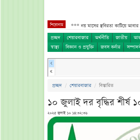
শিরোনাম
াংলাদেশিদের জন্য বড় সুখবর***
নয় মাসের স্থবিরতা কাটিয়ে আবার গ্যাস পরিবহ
প্রচ্ছদ
শেয়ারবাজার
অর্থনীতি
জাতীয়
আন্
স্বাস্থ্য
বিজ্ঞান ও প্রযুক্তি
জবস কর্নার
সম্পাদ
প্রচ্ছদ
শেয়ারবাজার
বিস্তারিত
১০ জুলাই দর বৃদ্ধির শীর্ষ 
২০২৫ জুলাই ১০ ১৪:৩২:৩৬