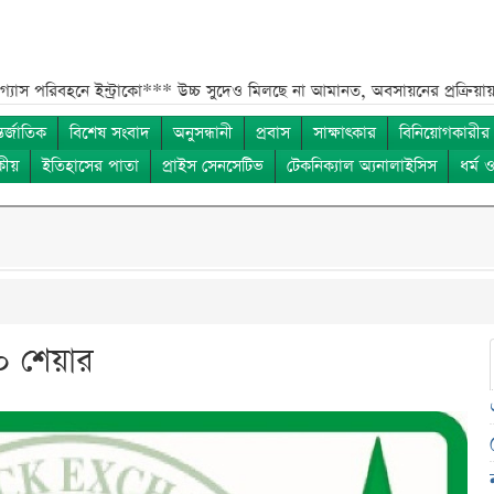
নে ইন্ট্রাকো***
উচ্চ সুদেও মিলছে না আমানত, অবসায়নের প্রক্রিয়ায় ৫ আর্থিক প্
তর্জাতিক
বিশেষ সংবাদ
অনুসন্ধানী
প্রবাস
সাক্ষাৎকার
বিনিয়োগকারীর
কীয়
ইতিহাসের পাতা
প্রাইস সেনসেটিভ
টেকনিক্যাল অ্যনালাইসিস
ধর্ম 
১০ শেয়ার