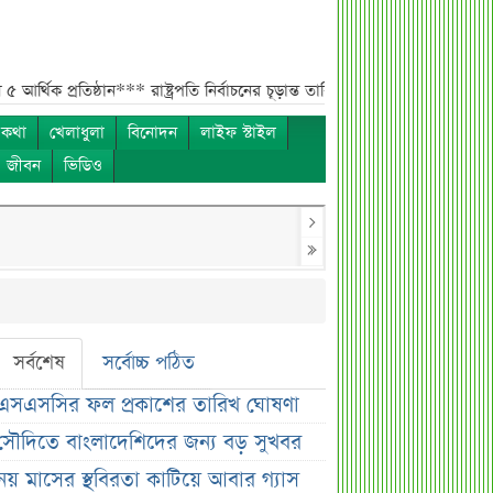
রতিষ্ঠান***
রাষ্ট্রপতি নির্বাচনের চূড়ান্ত তারিখ ঘোষণা***
সাকিবের বাড়িতে হামলার 
 কথা
খেলাধুলা
বিনোদন
লাইফ স্টাইল
ও জীবন
ভিডিও
সর্বশেষ
সর্বোচ্চ পঠিত
এসএসসির ফল প্রকাশের তারিখ ঘোষণা
সৌদিতে বাংলাদেশিদের জন্য বড় সুখবর
নয় মাসের স্থবিরতা কাটিয়ে আবার গ্যাস