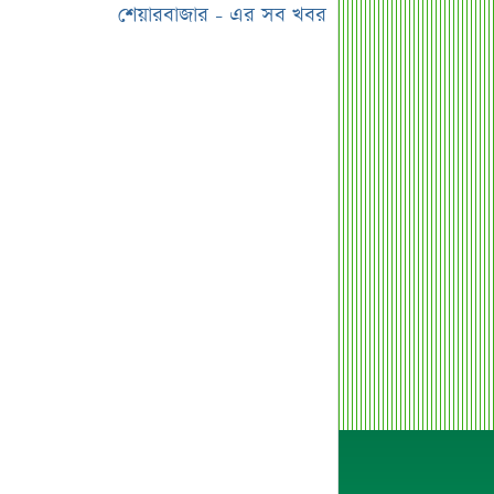
জানালো বাজুস
শেয়ারবাজার - এর সব খবর
মন্ত্রিসভায় পরিবর্তনের হাওয়া, আলোচনায়
যেসব নাম
দেশের ২৩তম রাষ্ট্রপতি; শেষ মুহূর্তে
আলোচনায় যেসব নাম
শেখ হাসিনা, মামলা ও দেশে ফেরা নিয়ে
খোলামেলা সাকিব
সরকারি কর্মচারীদের জন্য নতুন বার্তা,
আলোচিত বেতন ইস্যু
ভারতকে ‘৭ নম্বর বিপদ সংকেত’ দেখাল
ঢাকা
সরকারি কর্মীদের বেতন বাড়ানো নিয়ে যা
বললেন প্রতিমন্ত্রী
এস আলমের শাটডাউনে ডিএসইর বন্ধ
কোম্পানির সংখ্যা দাঁড়াল ৩৫