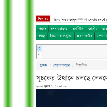
শিরোনাম
ে চাইলে কী করতে হবে? সংবিধানের নিয়ম জানুন***
না ফেরার দেশে মেসির বাবা জ
প্রচ্ছদ
শেয়ারবাজার
অর্থনীতি
জাতীয়
আন্
স্বাস্থ্য
বিজ্ঞান ও প্রযুক্তি
জবস কর্নার
সম্পাদ
প্রচ্ছদ
শেয়ারবাজার
বিস্তারিত
সূচকের উত্থানে চলছে লেন
২০২৫ জুলাই ১০ ১২:০৭:৩৩