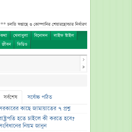
্তাহে ৩ কোম্পানির শেয়ারহোল্ডার নির্ধারণ***
চলতি সপ্তাহে ৭ কোম্পানির এজি
 কথা
খেলাধুলা
বিনোদন
লাইফ স্টাইল
ও জীবন
ভিডিও
সর্বশেষ
সর্বোচ্চ পঠিত
সরকারের কাছে জামায়াতের ৭ প্রশ্ন
রাষ্ট্রপতি হতে চাইলে কী করতে হবে?
সংবিধানের নিয়ম জানুন