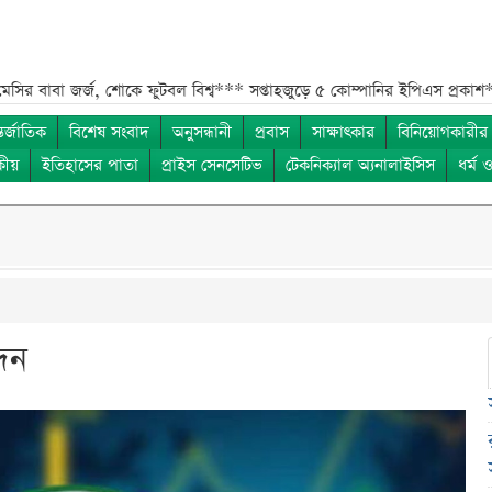
র্জ, শোকে ফুটবল বিশ্ব***
সপ্তাহজুড়ে ৫ কোম্পানির ইপিএস প্রকাশ***
চলতি সপ
তর্জাতিক
বিশেষ সংবাদ
অনুসন্ধানী
প্রবাস
সাক্ষাৎকার
বিনিয়োগকারীর
কীয়
ইতিহাসের পাতা
প্রাইস সেনসেটিভ
টেকনিক্যাল অ্যনালাইসিস
ধর্ম 
দেন