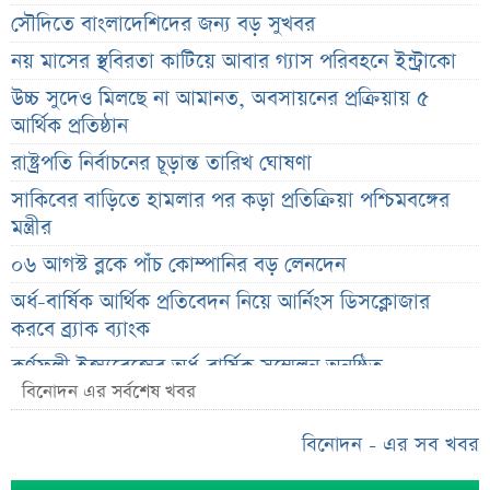
সৌদিতে বাংলাদেশিদের জন্য বড় সুখবর
নয় মাসের স্থবিরতা কাটিয়ে আবার গ্যাস পরিবহনে ইন্ট্রাকো
উচ্চ সুদেও মিলছে না আমানত, অবসায়নের প্রক্রিয়ায় ৫
আর্থিক প্রতিষ্ঠান
রাষ্ট্রপতি নির্বাচনের চূড়ান্ত তারিখ ঘোষণা
সাকিবের বাড়িতে হামলার পর কড়া প্রতিক্রিয়া পশ্চিমবঙ্গের
মন্ত্রীর
০৬ আগস্ট ব্লকে পাঁচ কোম্পানির বড় লেনদেন
অর্ধ-বার্ষিক আর্থিক প্রতিবেদন নিয়ে আর্নিংস ডিসক্লোজার
করবে ব্র্যাক ব্যাংক
কর্ণফুলী ইন্স্যুরেন্সের অর্ধ-বার্ষিক সম্মেলন অনুষ্ঠিত
বিনোদন এর সর্বশেষ খবর
৭৫ হাজার ২৮৩ শেয়ার মনোনীত উত্তরাধিকারীর নামে
হস্তান্তর
বিনোদন - এর সব খবর
আস্থা থাকলেও বাজারে অস্থিরতা, তদারকি বাড়ানোর পরামর্শ