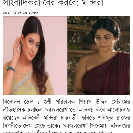
সাংবাদিকরা বের করবে: মন্দিরা
২০২৪ মে ১৩ ১০:২৫:৪৩
বিনোদন ডেস্ক : গুণী পরিচালক গিয়াস উদ্দিন সেলিমের
ঐতিহাসিক চলচ্চিত্র 'কাজলরেখা'তে অভিনয় করে আলোচনায়
রয়েছেন অভিনেত্রী মন্দিরা চক্রবর্তী। ছবিতে শরিফুল রাজের
বিপরীতে দেখা গেছে তাকে। ‘কাজলরেখা’ সিনেমায় অভিনয়ের