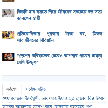
কিডনি দান করতে গিয়ে জীবনের সবচেয়ে বড় সত্য
জানলেন স্বামী
প্রতিযোগিতায় পুরস্কার টাকা নয়, মিলল
সারাজীবনের বিরিয়ানি
"দেশের ভবিষ্যতের চেয়েও আপনার গায়ের চামড়া
বেশি উজ্জ্বল"
সর্বশেষ
সর্বোচ্চ পঠিত
শেয়ারবাজার ঊর্ধ্বমুখী. তারপরও উধাও ২৩ হাজার বিও হিসাব
তারেক রহমানকে উদ্দেশ করে ফেসবুকে রহস্যময় প্রশ্ন