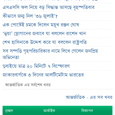
এসএসসি ফল নিয়ে বড় সিদ্ধান্ত আসছে বৃহস্পতিবার
কীভাবে জন্ম নিল ‘৩৬ জুলাই’?
এক পোস্টেই চমকে দিলেন ময়ূখ রঞ্জন ঘোষ
‘ভুয়া’ স্লোগানের জবাবে যা বললেন রাশেদ খান
শেখ হাসিনাকে উদ্দেশ করে যা বললেন রাষ্ট্রপতি
সব সম্পত্তি গৃহপরিচারিকার নামে লিখে গেলেন জনপ্রিয়
অভিনেতা
দুবাইয়ে মাত্র ২০ মিনিটে ৭ বিস্ফোরণ
জাকারবার্গকে ৩ দিনের আলটিমেটাম ভারতের
সরকারি ওয়েবসাইটে ‘Error 503’, কারণ জানালেন
আন্তর্জাতিক এর সর্বশেষ খবর
উপদেষ্টা
আন্তর্জাতিক - এর সব খবর
ব্যাংক কর্মকর্তার অভিযোগে তোলপাড়, অব্যাহতি এনসিপি
নেতার
প্রচ্ছদ
আর্কাইভ
বিজ্ঞাপন
ভাইরাল ‘৪ দিনের ছুটি’ দাবির ব্যাখ্যা দিল জনপ্রশাসন