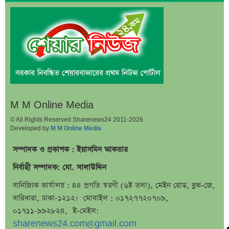
মন্ত্রণালয়
জাতির উদ্দেশে যা বললেন ড. ইউনূস
আগামী ৪ দিনের আবহাওয়া নিয়ে বড় সতর্কবার্তা
লোকসান থেকে মুনাফায় ফিরেছে তালিকাভুক্ত একটি ব্যাংক
ধারাবাহিক লোকসানে ৫ ব্যাংক
মুনাফা থেকে লোকসানে ৩ ব্যাংক
M M Online Media
দ্বিতীয় প্রান্তিকে আয় কমেছে ৫ ব্যাংকের
© All Rights Reserved Sharenews24 2011-2026
Developed by
M M Online Media
দ্বিতীয় প্রান্তিকে ১৭ ব্যাংকের চমক
জুলাই স্মৃতি জাদুঘর উদ্বোধন করলেন প্রধানমন্ত্রী
সম্পাদক ও প্রকাশক : ইয়াসমিন আকতার
ডাবরের একাধিক পণ্য হঠাৎ বিক্রি বন্ধ, কারণ জানলে অবাক
নির্বাহী সম্পাদক: মো. সালাউদ্দিন
হবেন
বানিজ্যিক কার্যালয় : ৪৪ প্রগতি স্বরণী (৬ষ্ট তলা), মেইন রোড, ব্লক-জে,
একটি সেটিং বদলালেই রেকর্ড হতে পারে হোয়াটসঅ্যাপ কল!
বারিধারা, ঢাকা-১২১২। মোবাইল : ০১৭২৭৭২০৭০৯,
০১৭১১-৯৯২৮২৪, ই-মেইল:
মন্ত্রীসভায় বাদ পড়তে পারেন যেসব মন্ত্রী-প্রতিমন্ত্রী
sharenews24.com@gmail.com