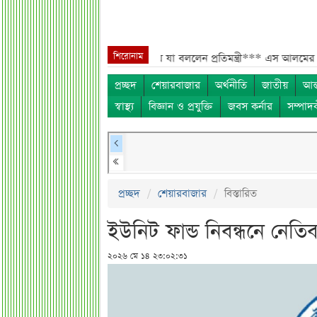
শিরোনাম
কর্মীদের বেতন বাড়ানো নিয়ে যা বললেন প্রতিমন্ত্রী***
এস আলমের শাটডাউনে ডিএ
প্রচ্ছদ
শেয়ারবাজার
অর্থনীতি
জাতীয়
আন্
স্বাস্থ্য
বিজ্ঞান ও প্রযুক্তি
জবস কর্নার
সম্পাদ
প্রচ্ছদ
শেয়ারবাজার
বিস্তারিত
ইউনিট ফান্ড নিবন্ধনে নেত
২০২৬ মে ১৪ ২৩:০২:৩১