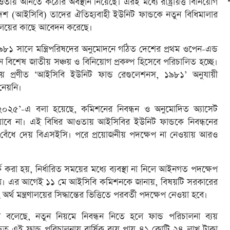
ায় আনতে কঠোর অবস্থান নিয়েছে। এরই মধ্যে রাষ্ট্রায়ত্ত বিনিয়োগ
াদেশ (আইসিবি) তাদের ঐতিহ্যবাহী ইউনিট ফান্ডকে নতুন বিধিমালার
রণালয়ের কাছে আবেদন করেছে।
১ সালে মন্ত্রিপরিষদের অনুমোদনে গঠিত দেশের প্রথম ওপেন-এন্ড
নে বিশেষ জাতীয় সঞ্চয় ও বিনিয়োগ প্রকল্প হিসেবে পরিচালিত হচ্ছে।
প্রণীত ‘আইসিবি ইউনিট ফান্ড রেগুলেশনস, ১৯৮১’ অনুযায়ী
নেয়নি।
লস ২০২৫’-এ বলা হয়েছে, কমিশনের নিবন্ধন ও অনুমোদিত অ্যাসেট
 যাবে না। এই বিধির আওতায় আইসিবির ইউনিট ফান্ডকে নিবন্ধনের
 বেঁধে দেয় বিএসইসি। পরে প্রয়োজনীয় পদক্ষেপ না নেওয়ায় আরও
রা হয়, নির্ধারিত সময়ের মধ্যে ব্যবস্থা না নিলে আইনগত পদক্ষেপ
ে। এর আগেই ১১ মে আইসিবি কমিশনকে জানায়, বিষয়টি সরকারের
অর্থ মন্ত্রণালয়ের সিদ্ধান্তের ভিত্তিতে পরবর্তী পদক্ষেপ নেওয়া হবে।
 বলেছে, নতুন নিয়মে নিবন্ধন নিতে হলে ফান্ড পরিচালনা ব্যয়
্ধিত এই ফান্ড পরিচালনায় বার্ষিক ব্যয় প্রায় ৪১ কোটি ২৪ লাখ টাকা