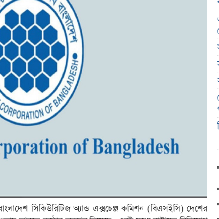
থা বাংলাদেশ সিকিউরিটিজ অ্যান্ড এক্সচেঞ্জ কমিশন (বিএসইসি) দেশের