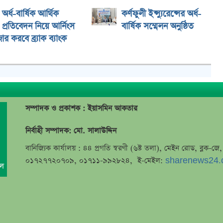
অর্ধ-বার্ষিক আর্থিক
কর্ণফুলী ইন্স্যুরেন্সের অর্ধ-
প্রতিবেদন নিয়ে আর্নিংস
বার্ষিক সম্মেলন অনুষ্ঠিত
ার করবে ব্র্যাক ব্যাংক
সম্পাদক ও প্রকাশক : ইয়াসমিন আকতার
নির্বাহী সম্পাদক: মো. সালাউদ্দিন
বানিজ্যিক কার্যালয় : ৪৪ প্রগতি স্বরণী (৬ষ্ট তলা), মেইন রোড, ব্লক-
০১৭২৭৭২০৭০৯, ০১৭১১-৯৯২৮২৪, ই-মেইল:
sharenews24.