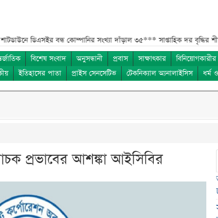
সইর বন্ধ কোম্পানির সংখ্যা দাঁড়াল ৩৫***
সাপ্তাহিক দর বৃদ্ধির শীর্ষ ১০ কোম্
তর্জাতিক
বিশেষ সংবাদ
অনুসন্ধানী
প্রবাস
সাক্ষাৎকার
বিনিয়োগকারীর
কীয়
ইতিহাসের পাতা
প্রাইস সেনসেটিভ
টেকনিক্যাল অ্যনালাইসিস
ধর্ম 
িবাচক প্রভাবের আশঙ্কা আইসিবির