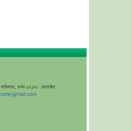
বাজুসের নতুন ঘোষণা, স্বর্ণের দামে
ইতিহাসের বড় উল্লম্ফন
হাসিনার প্রোগ্রাম থেকে যে কারণে বের হয়ে
গেলেন ৪৪০০০ দর্শক
শেখ হাসিনার বক্তব্য ঘিরে ভারতকে কড়া
বার্তা বাংলাদেশের
বাংলাদেশ নিয়ে নতুন বিতর্ক, মুখ খুললেন
সজীব ওয়াজেদ জয়
শেয়ারবাজার উত্থানের নেতৃত্বে মিউচুয়াল
ফান্ড
জে, বারিধারা, ঢাকা-১২১২। মোবাইল :
শেয়ারবাজার ঊর্ধ্বমুখী. তারপরও উধাও ২৩
com@gmail.com
হাজার বিও হিসাব
তারেক রহমানকে উদ্দেশ করে ফেসবুকে
রহস্যময় প্রশ্ন
এসএসসি ফল নিয়ে বড় সিদ্ধান্ত আসছে