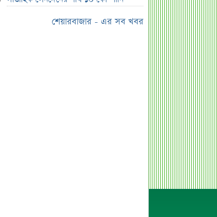
পাঠানোর অভিযোগে উত্তাল ইবি
শেয়ারবাজার - এর সব খবর
ড. ইউনূস বনাম তারেক রহমান—তুলনায়
যা বললেন কাদের সিদ্দিকী
বাজুসের নতুন ঘোষণা, রেকর্ড দামে সোনা
বিক্রি শুরু
আইনি নোটিশ পাঠালেন আসিফ মাহমুদ, ৭
দিনের আল্টিমেটাম
প্রশাসক সরল, নতুন অধ্যায়ে সোশ্যাল
ইসলামী ব্যাংক
ভারত ও আওয়ামী লীগ ইস্যুতে পররাষ্ট্র
প্রতিমন্ত্রীর মন্তব্য
এসএসসির ফল প্রকাশের তারিখ ঘোষণা
সৌদিতে বাংলাদেশিদের জন্য বড় সুখবর
নয় মাসের স্থবিরতা কাটিয়ে আবার গ্যাস
পরিবহনে ইন্ট্রাকো