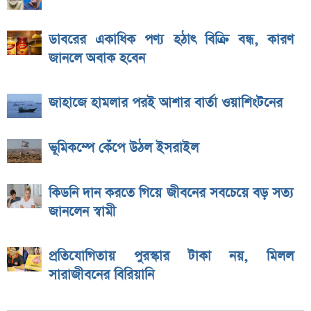
ডাবরের একাধিক পণ্য হঠাৎ বিক্রি বন্ধ, কারণ
জানলে অবাক হবেন
জাহাজে হামলার পরই আশার বার্তা ওয়াশিংটনের
ভূমিকম্পে কেঁপে উঠল ইসরাইল
কিডনি দান করতে গিয়ে জীবনের সবচেয়ে বড় সত্য
জানলেন স্বামী
প্রতিযোগিতায় পুরস্কার টাকা নয়, মিলল
সারাজীবনের বিরিয়ানি