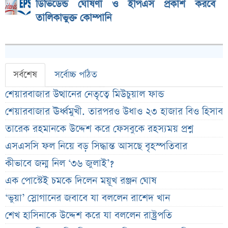
ডিভিডেন্ড ঘোষণা ও ইপিএস প্রকাশ করবে
তালিকাভুক্ত কোম্পানি
সর্বশেষ
সর্বোচ্চ পঠিত
শেয়ারবাজার উত্থানের নেতৃত্বে মিউচুয়াল ফান্ড
শেয়ারবাজার ঊর্ধ্বমুখী. তারপরও উধাও ২৩ হাজার বিও হিসাব
তারেক রহমানকে উদ্দেশ করে ফেসবুকে রহস্যময় প্রশ্ন
এসএসসি ফল নিয়ে বড় সিদ্ধান্ত আসছে বৃহস্পতিবার
কীভাবে জন্ম নিল ‘৩৬ জুলাই’?
এক পোস্টেই চমকে দিলেন ময়ূখ রঞ্জন ঘোষ
‘ভুয়া’ স্লোগানের জবাবে যা বললেন রাশেদ খান
শেখ হাসিনাকে উদ্দেশ করে যা বললেন রাষ্ট্রপতি