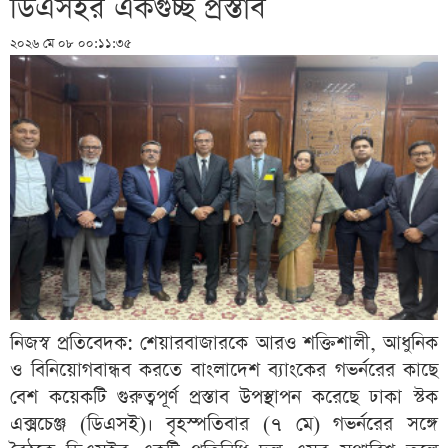
ডিএসইর একগুচ্ছ প্রস্তাব
২০২৬ মে ০৮ ০০:১১:৩৫
নিজস্ব প্রতিবেদক: শেয়ারবাজারকে আরও শক্তিশালী, আধুনিক
ও বিনিয়োগবান্ধব করতে বাংলাদেশ ব্যাংকের গভর্নরের কাছে
বেশ কয়েকটি গুরুত্বপূর্ণ প্রস্তাব উপস্থাপন করেছে ঢাকা স্টক
এক্সচেঞ্জ (ডিএসই)। বৃহস্পতিবার (৭ মে) গভর্নরের সঙ্গে