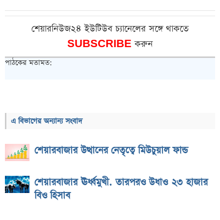
শেয়ারনিউজ২৪ ইউটিউব চ্যানেলের সঙ্গে থাকতে
SUBSCRIBE
করুন
পাঠকের মতামত:
এ বিভাগের অন্যান্য সংবাদ
শেয়ারবাজার উত্থানের নেতৃত্বে মিউচুয়াল ফান্ড
শেয়ারবাজার ঊর্ধ্বমুখী. তারপরও উধাও ২৩ হাজার
বিও হিসাব