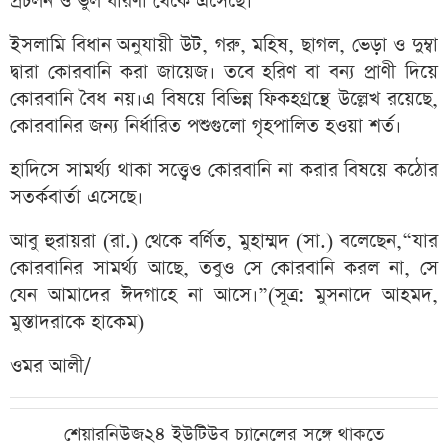
প্রচলন ও ভুল ধারণা থেকে এসেছে।
ইসলামি বিধান অনুযায়ী উট, গরু, মহিষ, ছাগল, ভেড়া ও দুম্বা
দ্বারা কোরবানি করা জায়েজ। তবে হরিণ বা বন্য প্রাণী দিয়ে
কোরবানি বৈধ নয়।এ বিষয়ে বিভিন্ন ফিকহগ্রন্থে উল্লেখ রয়েছে,
কোরবানির জন্য নির্ধারিত পশুগুলো গৃহপালিত হওয়া শর্ত।
হাদিসে সামর্থ্য থাকা সত্ত্বেও কোরবানি না করার বিষয়ে কঠোর
সতর্কবার্তা এসেছে।
আবু হুরায়রা (রা.) থেকে বর্ণিত, মুহাম্মদ (সা.) বলেছেন,“যার
কোরবানির সামর্থ্য আছে, তবুও সে কোরবানি করল না, সে
যেন আমাদের ঈদগাহে না আসে।”(সূত্র: মুসনাদে আহমদ,
মুস্তাদরাকে হাকেম)
ওমর আলী/
শেয়ারনিউজ২৪ ইউটিউব চ্যানেলের সঙ্গে থাকতে