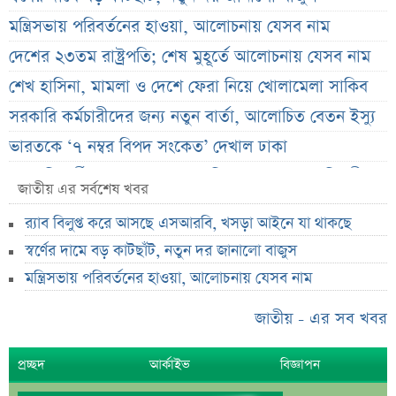
মন্ত্রিসভায় পরিবর্তনের হাওয়া, আলোচনায় যেসব নাম
দেশের ২৩তম রাষ্ট্রপতি; শেষ মুহূর্তে আলোচনায় যেসব নাম
শেখ হাসিনা, মামলা ও দেশে ফেরা নিয়ে খোলামেলা সাকিব
সরকারি কর্মচারীদের জন্য নতুন বার্তা, আলোচিত বেতন ইস্যু
ভারতকে ‘৭ নম্বর বিপদ সংকেত’ দেখাল ঢাকা
সরকারি কর্মীদের বেতন বাড়ানো নিয়ে যা বললেন প্রতিমন্ত্রী
জাতীয় এর সর্বশেষ খবর
এস আলমের শাটডাউনে ডিএসইর বন্ধ কোম্পানির সংখ্যা
র‌্যাব বিলুপ্ত করে আসছে এসআরবি, খসড়া আইনে যা থাকছে
দাঁড়াল ৩৫
স্বর্ণের দামে বড় কাটছাঁট, নতুন দর জানালো বাজুস
সাপ্তাহিক দর বৃদ্ধির শীর্ষ ১০ কোম্পানি
মন্ত্রিসভায় পরিবর্তনের হাওয়া, আলোচনায় যেসব নাম
সাপ্তাহিক দর পতনের শীর্ষ ১০ কোম্পানি
সাপ্তাহিক লেনদেনের শীর্ষ ১০ কোম্পানি
জাতীয় - এর সব খবর
মেয়ে থেকে ছেলে হলেন এসএসসি পরীক্ষার্থী
প্রচ্ছদ
আর্কাইভ
বিজ্ঞাপন
বিয়ের আগেই গর্ভবতী, মেয়েকে নদীতে ডুবিয়ে হত্যা বাবার