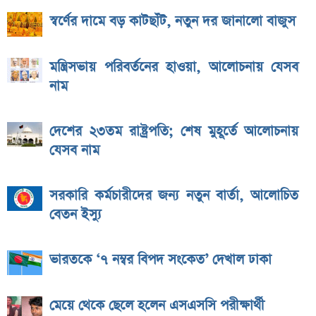
স্বর্ণের দামে বড় কাটছাঁট, নতুন দর জানালো বাজুস
মন্ত্রিসভায় পরিবর্তনের হাওয়া, আলোচনায় যেসব
নাম
দেশের ২৩তম রাষ্ট্রপতি; শেষ মুহূর্তে আলোচনায়
যেসব নাম
সরকারি কর্মচারীদের জন্য নতুন বার্তা, আলোচিত
বেতন ইস্যু
ভারতকে ‘৭ নম্বর বিপদ সংকেত’ দেখাল ঢাকা
মেয়ে থেকে ছেলে হলেন এসএসসি পরীক্ষার্থী