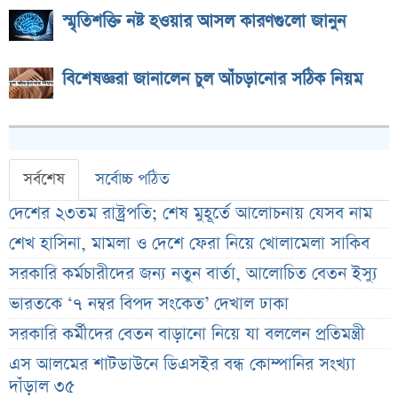
স্মৃতিশক্তি নষ্ট হওয়ার আসল কারণগুলো জানুন
বিশেষজ্ঞরা জানালেন চুল আঁচড়ানোর সঠিক নিয়ম
সর্বশেষ
সর্বোচ্চ পঠিত
দেশের ২৩তম রাষ্ট্রপতি; শেষ মুহূর্তে আলোচনায় যেসব নাম
শেখ হাসিনা, মামলা ও দেশে ফেরা নিয়ে খোলামেলা সাকিব
সরকারি কর্মচারীদের জন্য নতুন বার্তা, আলোচিত বেতন ইস্যু
ভারতকে ‘৭ নম্বর বিপদ সংকেত’ দেখাল ঢাকা
সরকারি কর্মীদের বেতন বাড়ানো নিয়ে যা বললেন প্রতিমন্ত্রী
এস আলমের শাটডাউনে ডিএসইর বন্ধ কোম্পানির সংখ্যা
দাঁড়াল ৩৫