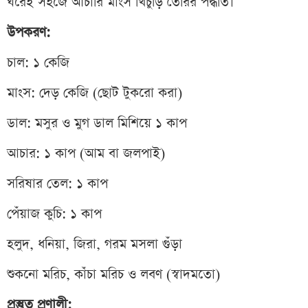
ঘরেই সহজে আচারি মাংস খিচুড়ি তৈরির পদ্ধতি।
উপকরণ:
চাল: ১ কেজি
মাংস: দেড় কেজি (ছোট টুকরো করা)
ডাল: মসুর ও মুগ ডাল মিশিয়ে ১ কাপ
আচার: ১ কাপ (আম বা জলপাই)
সরিষার তেল: ১ কাপ
পেঁয়াজ কুচি: ১ কাপ
হলুদ, ধনিয়া, জিরা, গরম মসলা গুঁড়া
শুকনো মরিচ, কাঁচা মরিচ ও লবণ (স্বাদমতো)
প্রস্তুত প্রণালী: