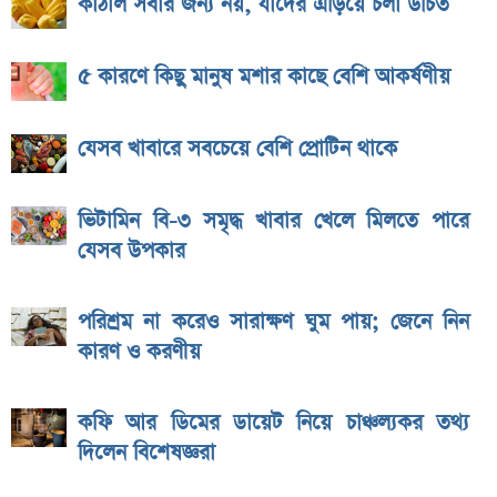
কাঁঠাল সবার জন্য নয়, যাদের এড়িয়ে চলা উচিত
৫ কারণে কিছু মানুষ মশার কাছে বেশি আকর্ষণীয়
যেসব খাবারে সবচেয়ে বেশি প্রোটিন থাকে
ভিটামিন বি-৩ সমৃদ্ধ খাবার খেলে মিলতে পারে
যেসব উপকার
পরিশ্রম না করেও সারাক্ষণ ঘুম পায়; জেনে নিন
কারণ ও করণীয়
কফি আর ডিমের ডায়েট নিয়ে চাঞ্চল্যকর তথ্য
দিলেন বিশেষজ্ঞরা