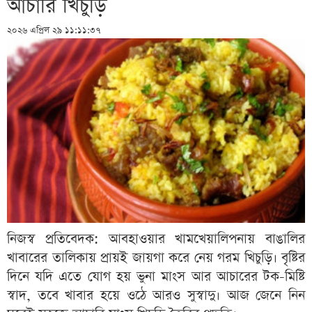
আচারি খিচুড়ি
২০২৬ এপ্রিল ২৯ ১১:১১:৩৭
নিজস্ব প্রতিবেদক: আবহাওয়ার খামখেয়ালিপনায় বাঙালির
খাবারের তালিকায় প্রায়ই জায়গা করে নেয় গরম খিচুড়ি। বৃষ্টির
দিনে যদি এতে যোগ হয় ভুনা মাংস আর আচারের টক-মিষ্টি
স্বাদ, তবে খাবার হয়ে ওঠে আরও সুস্বাদু। আজ জেনে নিন