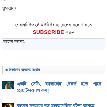
মুসআব/
শেয়ারনিউজ২৪ ইউটিউব চ্যানেলের সঙ্গে থাকতে
SUBSCRIBE
করুন
পাঠকের মতামত:
এ বিভাগের অন্যান্য সংবাদ
একটি সেটিং বদলালেই রেকর্ড হতে পারে
হোয়াটসঅ্যাপ কল!
বছরের সবচেয়ে বড় মহাজাগতিক ঘটনা আসছে