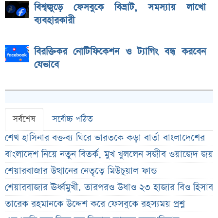
বিশ্বজুড়ে ফেসবুকে বিভ্রাট, সমস্যায় লাখো
ব্যবহারকারী
বিরক্তিকর নোটিফিকেশন ও ট্যাগিং বন্ধ করবেন
যেভাবে
সর্বশেষ
সর্বোচ্চ পঠিত
শেখ হাসিনার বক্তব্য ঘিরে ভারতকে কড়া বার্তা বাংলাদেশের
বাংলাদেশ নিয়ে নতুন বিতর্ক, মুখ খুললেন সজীব ওয়াজেদ জয়
শেয়ারবাজার উত্থানের নেতৃত্বে মিউচুয়াল ফান্ড
শেয়ারবাজার ঊর্ধ্বমুখী. তারপরও উধাও ২৩ হাজার বিও হিসাব
তারেক রহমানকে উদ্দেশ করে ফেসবুকে রহস্যময় প্রশ্ন