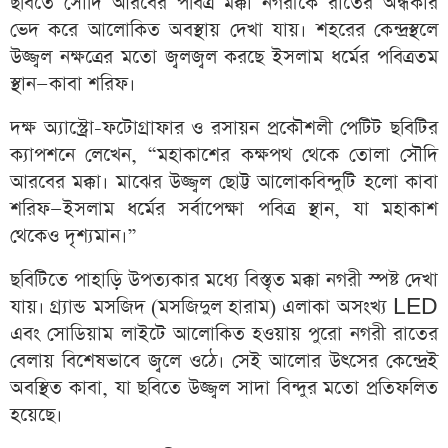
ছবিতে সৌদি আরবের পবিত্র মক্কা নগরীকে রাতের অন্ধকার
ভেদ করে আলোকিত অবস্থায় দেখা যায়। শহরের কেন্দ্রস্থলে
উজ্জ্বল নক্ষত্রের মতো জ্বলজ্বল করছে ইসলাম ধর্মের পবিত্রতম
স্থান—কাবা শরিফ।
দক্ষ অ্যাস্ট্রো-ফটোগ্রাফার ও রসায়ন প্রকৌশলী পেটিট ছবিটির
ক্যাপশনে লেখেন, “মহাকাশের কক্ষপথ থেকে তোলা সৌদি
আরবের মক্কা। মাঝের উজ্জ্বল ছোট্ট আলোকবিন্দুটি হলো কাবা
শরিফ—ইসলাম ধর্মের সর্বাপেক্ষা পবিত্র স্থান, যা মহাকাশ
থেকেও দৃশ্যমান।”
ছবিটিতে পাহাড়ি উপত্যকার মধ্যে বিস্তৃত মক্কা নগরী স্পষ্ট দেখা
যায়। গ্র্যান্ড মসজিদ (মসজিদুল হারাম) এলাকা অসংখ্য LED
এবং সোডিয়াম লাইটে আলোকিত হওয়ায় পুরো নগরী রাতের
বেলায় বিশেষভাবে জ্বলে ওঠে। সেই আলোর উৎসের কেন্দ্রেই
অবস্থিত কাবা, যা ছবিতে উজ্জ্বল সাদা বিন্দুর মতো প্রতিফলিত
হয়েছে।