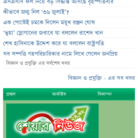
এসএসসি ফল নিয়ে বড় সিদ্ধান্ত আসছে বৃহস্পতিবার
কীভাবে জন্ম নিল ‘৩৬ জুলাই’?
এক পোস্টেই চমকে দিলেন ময়ূখ রঞ্জন ঘোষ
‘ভুয়া’ স্লোগানের জবাবে যা বললেন রাশেদ খান
শেখ হাসিনাকে উদ্দেশ করে যা বললেন রাষ্ট্রপতি
সব সম্পত্তি গৃহপরিচারিকার নামে লিখে গেলেন জনপ্রিয়
অভিনেতা
বিজ্ঞান ও প্রযুক্তি এর সর্বশেষ খবর
দুবাইয়ে মাত্র ২০ মিনিটে ৭ বিস্ফোরণ
বিজ্ঞান ও প্রযুক্তি - এর সব খবর
জাকারবার্গকে ৩ দিনের আলটিমেটাম ভারতের
সরকারি ওয়েবসাইটে ‘Error 503’, কারণ জানালেন
প্রচ্ছদ
আর্কাইভ
বিজ্ঞাপন
উপদেষ্টা
ব্যাংক কর্মকর্তার অভিযোগে তোলপাড়, অব্যাহতি এনসিপি
নেতার
ভাইরাল ‘৪ দিনের ছুটি’ দাবির ব্যাখ্যা দিল জনপ্রশাসন
মন্ত্রণালয়